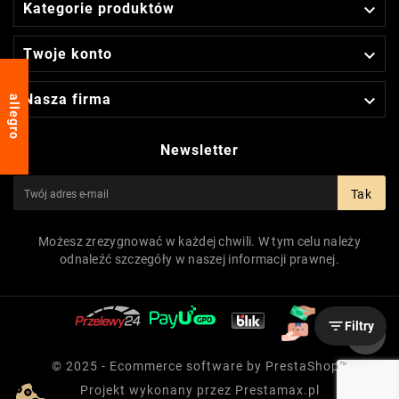

Kategorie produktów

Twoje konto

Nasza firma
allegro
Newsletter
Tak
Możesz zrezygnować w każdej chwili. W tym celu należy
odnaleźć szczegóły w naszej informacji prawnej.

Filtry
© 2025 - Ecommerce software by PrestaShop™
Projekt wykonany przez
Prestamax.pl