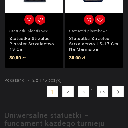
Statuetki plastikowe
Statuetki plastikowe
Statuetka Strzelec
Statuetka Strzelec
Pistolet Strzelectwo
Strzelectwo 15-17 Cm
19 Cm
Na Marmurze
30,00 zł
30,00 zł
Pokazano 1-12 z 176 pozycji
…
1

2
3
15
Uniwersalne statuetki –
fundament każdego turnieju