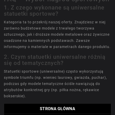
1. Z czego wykonane są uniwersalne
statuetki sportowe?
Kategoria ta to przekrój naszej oferty. Znajdziesz w niej
zarówno budżetowe modele z trwałego tworzywa
sztucznego, jak i droższe modele metalowe oraz żywiczne
osadzone na kamiennych podstawach. Zawsze
informujemy o materiale w parametrach danego produktu.
2. Czym statuetki uniwersalne różnią
się od tematycznych?
Statuetki sportowe (uniwersalne) często wykorzystują
symbole triumfu (np. wieniec laurowy, gwiazda, puchar),
podczas gdy modele tematyczne ściśle nawiązują do
atrybutów konkretnej gry (np. piłka nożna, rękawice
bokserskie).
STRONA GŁÓWNA