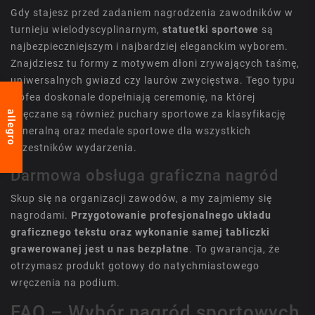
Gdy stajesz przed zadaniem nagrodzenia zawodników w
turnieju wielodyscyplinarnym,
statuetki sportowe
są
najbezpieczniejszym i najbardziej eleganckim wyborem.
Znajdziesz tu formy z motywem dłoni zrywających taśmę,
uniwersalnych gwiazd czy laurów zwycięstwa. Tego typu
trofea doskonale dopełniają ceremonię, na której
wręczane są również
puchary sportowe
za klasyfikację
allegro
generalną oraz
medale sportowe
dla wszystkich
uczestników wydarzenia.
Darmowa obsługa graficzna nagród
Skup się na organizacji zawodów, a my zajmiemy się
nagrodami.
Przygotowanie profesjonalnego układu
graficznego tekstu oraz wykonanie samej tabliczki
grawerowanej jest u nas bezpłatne
. To gwarancja, że
otrzymasz produkt gotowy do natychmiastowego
wręczenia na podium.
FAQ – Wybór nagród sportowych