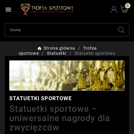
0

Strona główna
Trofea
sportowe
Statuetki
Statuetki sportowe
STATUETKI SPORTOWE
Statuetki sportowe –
uniwersalne nagrody dla
zwycięzców