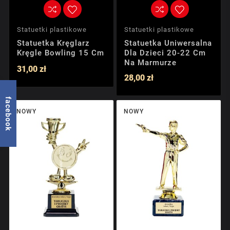
Statuetki plastikowe
Statuetki plastikowe
Statuetka Kręglarz
Statuetka Uniwersalna
Kręgle Bowling 15 Cm
Dla Dzieci 20-22 Cm
Na Marmurze
31,00 zł
28,00 zł
facebook
NOWY
NOWY