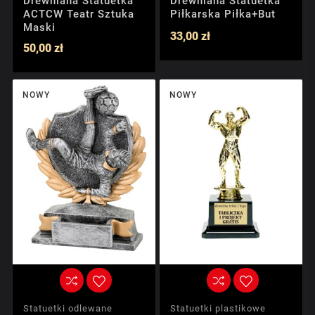
Drewniana Statuetka
Drewniana Statuetka
ACTCW Teatr Sztuka
Piłkarska Piłka+but
Maski
33,00 zł
50,00 zł
NOWY
NOWY
Statuetki odlewane
Statuetki plastikowe