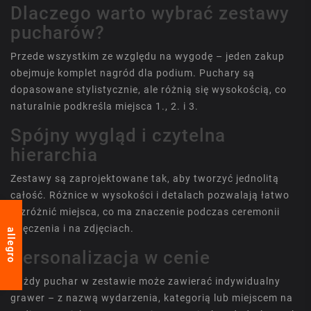
Dlaczego warto wybrać zestawy
pucharów?
Przede wszystkim ze względu na wygodę – jeden zakup
obejmuje komplet nagród dla podium. Puchary są
dopasowane stylistycznie, ale różnią się wysokością, co
naturalnie podkreśla miejsca 1., 2. i 3.
Spójny wygląd i czytelna
hierarchia
Zestawy są zaprojektowane tak, aby tworzyć jednolitą
całość. Różnice w wysokości i detalach pozwalają łatwo
rozróżnić miejsca, co ma znaczenie podczas ceremonii
wręczenia i na zdjęciach.
allegro
Personalizacja w cenie
Każdy puchar w zestawie może zawierać indywidualny
grawer – z nazwą wydarzenia, kategorią lub miejscem na