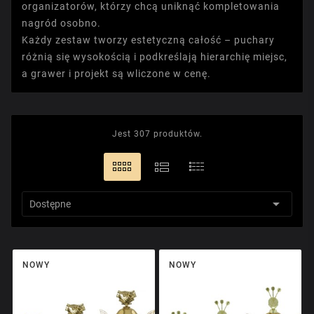
organizatorów, którzy chcą uniknąć kompletowania
nagród osobno.
Każdy zestaw tworzy estetyczną całość – puchary
różnią się wysokością i podkreślają hierarchię miejsc,
a grawer i projekt są wliczone w cenę.
Jest 307 produktów.

Dostępne
NOWY
NOWY