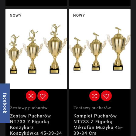
NOWY
NOWY
facebook
Zestawy pucharów
Zestawy pucharów
Zestaw Pucharów
Komplet Pucharów
NT733 Z Figurką
NT733 Z Figurką
Koszykarz
Mikrofon Muzyka 45-
Koszykówka 45-39-34
39-34 Cm