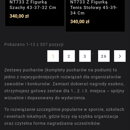
NT733 Z Figurką
NT733 Z Figurką
Szachy 43-37-32 Cm
Tenis Stołowy 45-39-
34 Cm
340,00 zł
340,00 zł
Pokazano 1-12 z 307 pozycji
…
1

2
3
26
Zestawy pucharów (komplety pucharów na podium) to
jedno z najwygodniejszych rozwiązań dla organizatorów
zawodów i konkursów. Zamiast dobierać nagrody osobno,
otrzymujesz gotowy zestaw dla 1., 2. i 3. miejsca – spójny
wizualnie i dopasowany do wydarzenia.
To rozwiązanie szczególnie popularne w sporcie, szkołach
i eventach lokalnych, gdzie liczy się szybka organizacja
oraz czytelna forma nagradzania uczestników.