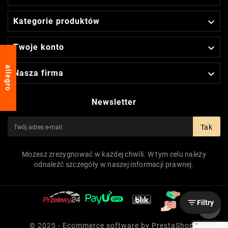

Kategorie produktów

Twoje konto
allegro

Nasza firma
Newsletter
Tak
Możesz zrezygnować w każdej chwili. W tym celu należy
odnaleźć szczegóły w naszej informacji prawnej.

Filtry
© 2025 - Ecommerce software by PrestaShop™