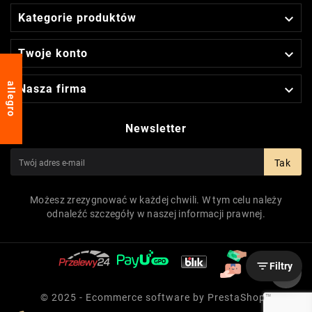

Kategorie produktów

Twoje konto
allegro

Nasza firma
Newsletter
Tak
Możesz zrezygnować w każdej chwili. W tym celu należy
odnaleźć szczegóły w naszej informacji prawnej.

Filtry
© 2025 - Ecommerce software by PrestaShop™