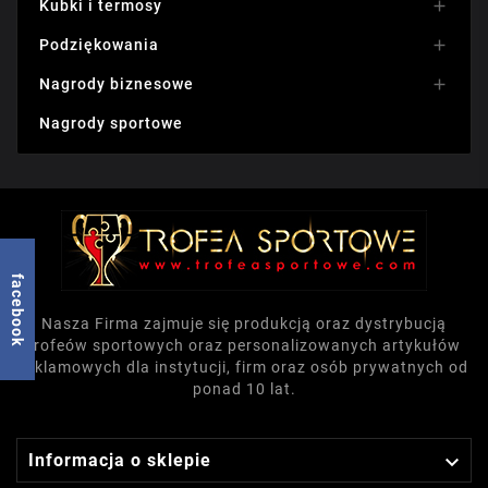
Kubki i termosy

Podziękowania

Nagrody biznesowe

Nagrody sportowe
facebook
Nasza Firma zajmuje się produkcją oraz dystrybucją
trofeów sportowych oraz personalizowanych artykułów
reklamowych dla instytucji, firm oraz osób prywatnych od
ponad 10 lat.

Informacja o sklepie