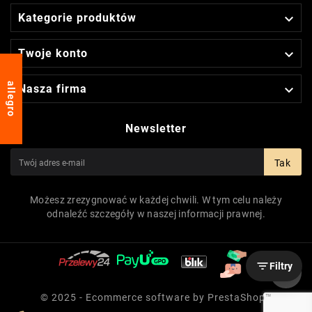

Kategorie produktów

Twoje konto
allegro

Nasza firma
Newsletter
Tak
Możesz zrezygnować w każdej chwili. W tym celu należy
odnaleźć szczegóły w naszej informacji prawnej.

Filtry
© 2025 - Ecommerce software by PrestaShop™