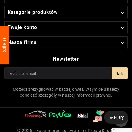

Kategorie produktów

Twoje konto
allegro

Nasza firma
Newsletter
Tak
Możesz zrezygnować w każdej chwili. W tym celu należy
odnaleźć szczegóły w naszej informacji prawnej.

Filtry
© 2025 - Ecommerce software by PrestaShop™