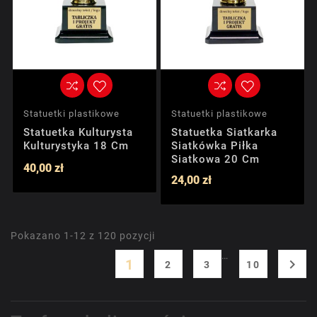
Statuetki plastikowe
Statuetki plastikowe
Statuetka Kulturysta
Statuetka Siatkarka
Kulturystyka 18 Cm
Siatkówka Piłka
Siatkowa 20 Cm
40,00 zł
24,00 zł
Pokazano 1-12 z 120 pozycji
…
1

2
3
10