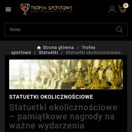
0

Strona główna
Trofea
sportowe
Statuetki
Statuetki okolicznościowe
STATUETKI OKOLICZNOŚCIOWE
Statuetki okolicznościowe
– pamiątkowe nagrody na
ważne wydarzenia