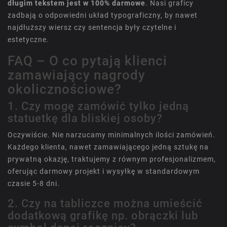
długim tekstem jest w 100% darmowe
. Nasi graficy
zadbają o odpowiedni układ typograficzny, by nawet
najdłuższy wiersz czy sentencja były czytelne i
estetyczne.
FAQ – O co pytają klienci
zamawiający nagrody
okolicznościowe?
1. Czy mogę zamówić tylko jedną
statuetkę dla bliskiej osoby?
Oczywiście. Nie narzucamy minimalnych ilości zamówień.
Każdego klienta, nawet zamawiającego jedną sztukę na
prywatną okazję, traktujemy z równym profesjonalizmem,
oferując darmowy projekt i wysyłkę w standardowym
czasie 5-8 dni.
2. Czy na tabliczce można umieścić
dodatkową grafikę np. obrączki lub