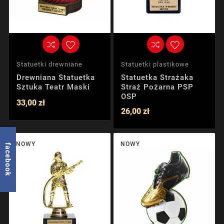
Statuetki drewniane
Statuetki plastikowe
Drewniana Statuetka
Statuetka Strażaka
Sztuka Teatr Maski
Straż Pożarna PSP
OSP
33,00 zł
26,00 zł
NOWY
NOWY
facebook