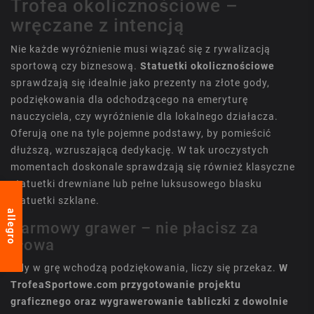
Trofea okolicznościowe –
wręczane z intencją
Nie każde wyróżnienie musi wiązać się z rywalizacją
sportową czy biznesową.
Statuetki okolicznościowe
sprawdzają się idealnie jako prezenty na złote gody,
podziękowania dla odchodzącego na emeryturę
nauczyciela, czy wyróżnienie dla lokalnego działacza.
Oferują one na tyle pojemne podstawy, by pomieścić
dłuższą, wzruszającą dedykację. W tak uroczystych
momentach doskonale sprawdzają się również klasyczne
statuetki drewniane
lub pełne luksusowego blasku
statuetki szklane
.
allegro
Darmowy grawer – nie płacisz za
słowa
Gdy w grę wchodzą podziękowania, liczy się przekaz.
W
TrofeaSportowe.com przygotowanie projektu
graficznego oraz wygrawerowanie tabliczki z dowolnie