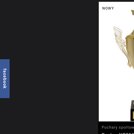
NOWY
facebook
Puchary sporto