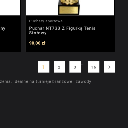
Puchary sportowe
chy
Puchar NT733 Z Figurką Tenis
Stołowy
90,00 zł
…
1

2
3
16
enia. Idealne na turnieje branżowe i zawody