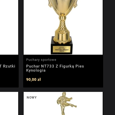
Puchary sportowe
T Rzutki
Puchar NT733 Z Figurką Pies
Kynologia
90,00 zł
NOWY