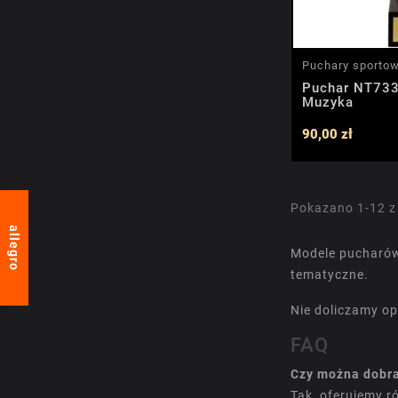
Puchary sporto
Puchar NT733
Muzyka
90,00 zł
Pokazano 1-12 z
allegro
Modele pucharów
tematyczne.
Nie doliczamy opł
FAQ
Czy można dobra
Tak, oferujemy 