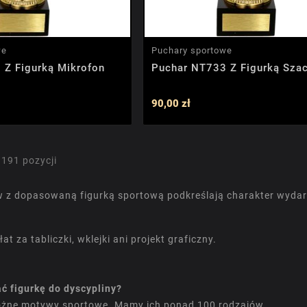
we
Puchary sportowe
 Z Figurką Mikrofon
Puchar NT733 Z Figurką Sza
90,00 zł
 191 pozycji
 z dopasowaną figurką sportową podkreślają charakter wydarz
at za tabliczki, wklejki ani projekt graficzny.
ć figurkę do dyscypliny?
różne motywy sportowe. Mamy ich ponad 100 rodzajów