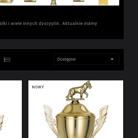
lki i wiele innych dyscyplin. Aktualnie mamy

Sortuj wg:
Dostępne
NOWY