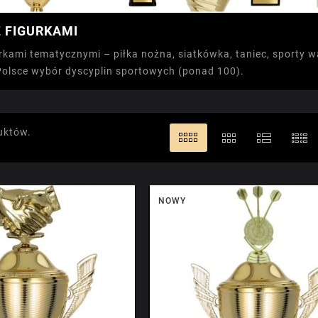
 FIGURKAMI
rkami tematycznymi – piłka nożna, siatkówka, taniec, sporty wa
Polsce wybór dyscyplin sportowych (ponad 100).
uktów.
NOWY