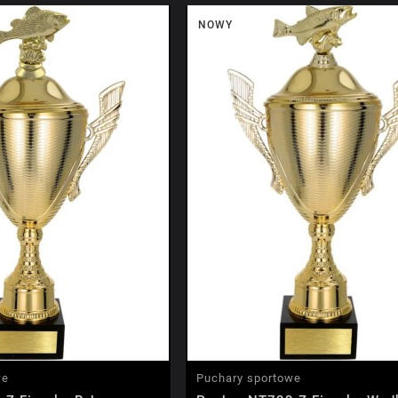
NOWY
we
Puchary sportowe