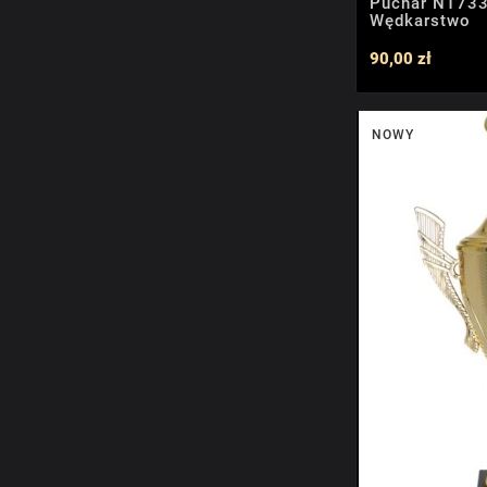
Puchar NT733
Wędkarstwo
90,00 zł
NOWY