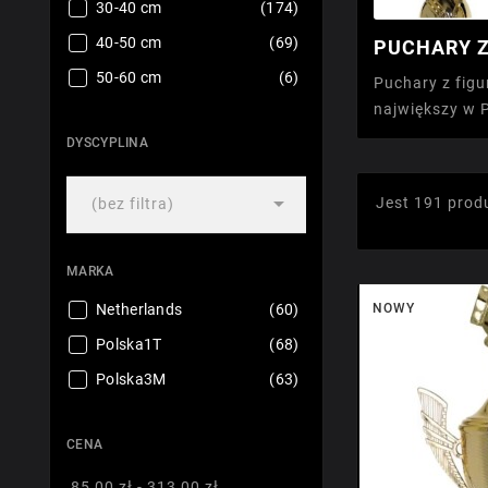
30-40 cm
(174)
40-50 cm
(69)
PUCHARY Z
50-60 cm
(6)
Puchary z figu
największy w 
DYSCYPLINA

Jest 191 prod
(bez filtra)
MARKA
Netherlands
(60)
NOWY
Polska1T
(68)
Polska3M
(63)
CENA
85,00 zł - 313,00 zł