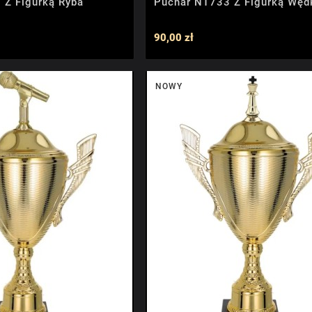
 Z Figurką Ryba
Puchar NT733 Z Figurką Węd
90,00 zł
NOWY