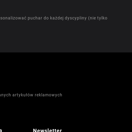
sonalizować puchar do każdej dyscypliny (nie tylko
wanych artykułów reklamowych
a
Newsletter