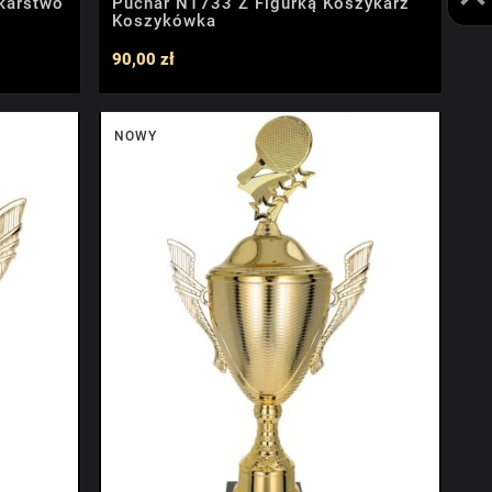
karstwo
Puchar NT733 Z Figurką Koszykarz
Koszykówka
90,00 zł
NOWY