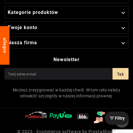

Kategorie produktów

Twoje konto
allegro

Nasza firma
Newsletter
Tak
Możesz zrezygnować w każdej chwili. W tym celu należy
odnaleźć szczegóły w naszej informacji prawnej.

Filtry
© 2025 - Ecommerce software by PrestaShop™