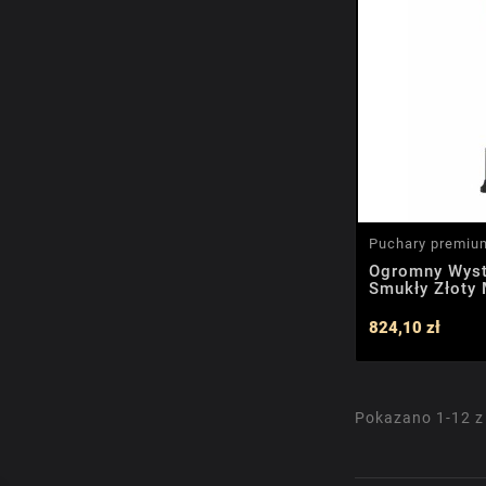
Puchary premiu
Ogromny Wys
Smukły Złoty
824,10 zł
Pokazano 1-12 z