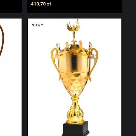
410,70 zł
NOWY