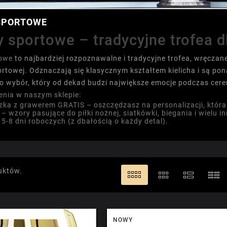
SPORTOWE
 sportowe – tradycyjne trofea d
towe
to najbardziej rozpoznawalne i tradycyjne trofea, wręcza
portowej. Odznaczają się klasycznym kształtem kielicha i są
o wybór, który od dekad budzi największe emocje podczas cere
enia w naszym sklepie:
iczka z grawerem GRATIS
– oszczędzasz na personalizacji, która
– wzory pasujące do piłki nożnej, siatkówki, biegania i wielu i
5-8 dni roboczych (z dbałością o każdy detal).
uktów.
NOWY