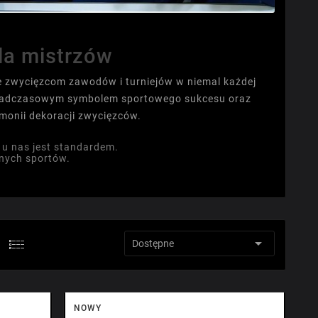
la mistrzów
ne zwycięzcom zawodów i turniejów w niemal każdej
 ponadczasowym symbolem sportowego sukcesu oraz
monii dekoracji zwycięzców.
 u nas jest standardem.
nnych sportów.

Sortuj wg:
Dostępne
NOWY