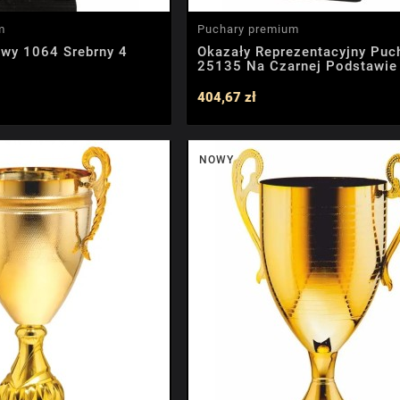
m
Puchary premium
owy 1064 Srebrny 4
Okazały Reprezentacyjny Puc
25135 Na Czarnej Podstawie
404,67 zł
NOWY