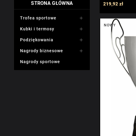
STRONA GŁÓWNA
219,92 zł
Złoto-czarny
(21)
Złoto-czerwony
(12)
Trofea sportowe

Złoto-niebieski
(12)
NOWY
Kubki i termosy

Złoto-srebrny
(33)
Podziękowania

Złoto-szary
(1)
Nagrody biznesowe

Złoto-zielony
(4)
Nagrody sportowe
Złoty
(450)