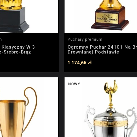
m
Puchary premium
 Klasyczny W 3
Ogromny Puchar 24101 Na B
o-Srebro-Brąz
Drewnianej Podstawie
1 174,65 zł
NOWY