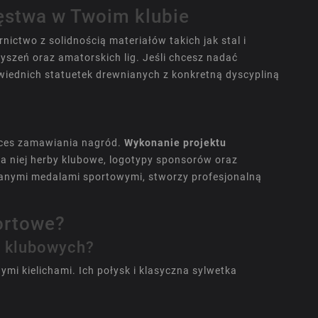
ęstwa w Twoim klubie
nictwo z solidnością materiałów takich jak stal i
szeń oraz amatorskich lig. Jeśli chcesz nadać
owiednich
statuetek drewnianych
z konkretną dyscypliną
e
oces zamawiania nagród.
Wykonanie projektu
a niej herby klubowe, logotypy sponsorów oraz
wanymi
medalami sportowymi
, stworzy profesjonalną
ortowe?
ch klubowych?
i kielichami. Ich połysk i klasyczna sylwetka