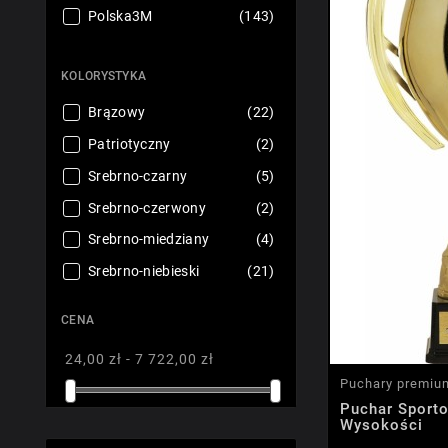
Polska3M
(143)
KOLORYSTYKA
Brązowy
(22)
Patriotyczny
(2)
Srebrno-czarny
(5)
Srebrno-czerwony
(2)
Srebrno-miedziany
(4)
Srebrno-niebieski
(21)
Srebrno-różowy
(1)
CENA
Srebrno-zielony
(2)
24,00 zł - 7 722,00 zł
Srebrno-złoty
(22)
Puchary premiu
Srebrny
(73)
Puchar Sport
Wysokości
Złoto-biały
(5)