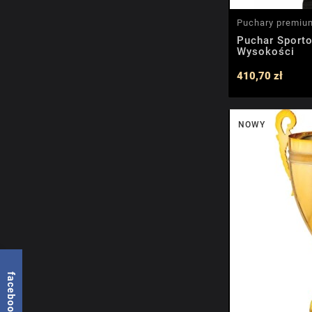
Puchary premiu
Puchar Sport
Wysokości
410,70 zł
NOWY
facebook