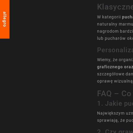
Klasyczn
allegro
W kategorii
puch
naturalny marmu
nagrodom bardzi
lub
pucharów ok
Personaliz
Wiemy, że organ
graficznego ora
szczegółowe dan
oprawę wizualną
FAQ – Co
1. Jakie p
Największym uzna
sprawiają, że pu
2. Czy gra