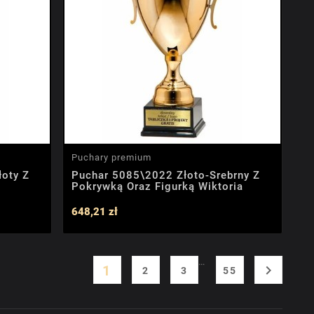
Puchary premium
łoty Z
Puchar 5085\2022 Złoto-Srebrny Z
Pokrywką Oraz Figurką Wiktoria
648,21 zł
…
1

2
3
55