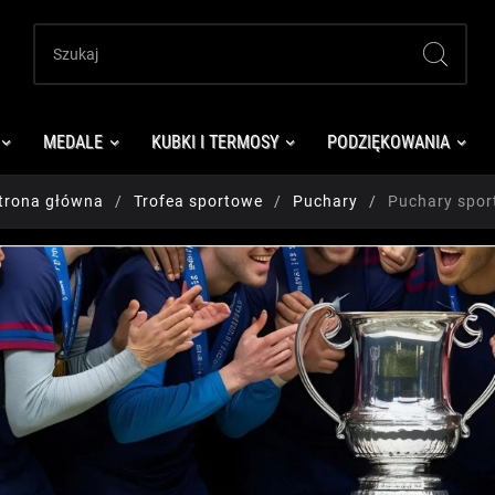
MEDALE
KUBKI I TERMOSY
PODZIĘKOWANIA
trona główna
Trofea sportowe
Puchary
Puchary spo