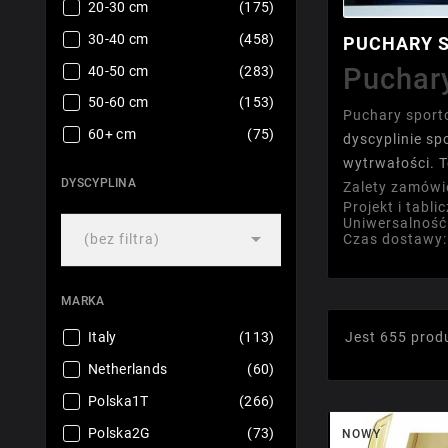
20-30 cm
(175)
30-40 cm
(458)
PUCHARY 
Puchary
40-50 cm
(283)
50-60 cm
(153)
Puchary spor
60+ cm
(75)
dyscyplinie s
wytrwałości. T
DYSCYPLINA
Zalety zamówi
Projekt i tabl
Uniwersalność

(bez filtra)
Czas dostawy:
MARKA
Italy
(113)
Jest 655 prod
Netherlands
(60)
Polska1T
(266)
Polska2G
(73)
NOWY