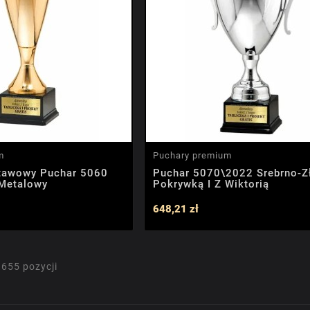
m
Puchary premium
tawowy Puchar 5060
Puchar 5070\2022 Srebrno-Z
 Metalowy
Pokrywką I Z Wiktorią
648,21 zł
 655 pozycji