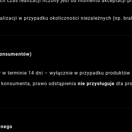
 czas realizacji liczony jest od momentu akceptacji pr
lizacji w przypadku okoliczności niezależnych (np. bra
Konsumentów)
w terminie 14 dni – wyłącznie w przypadku produktów
ch konsumenta, prawo odstąpienia
nie przysługuje
dla pr
anego