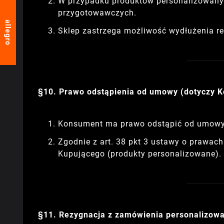
W przypadku produktów personalizowanych
przygotowawczych.
allegro
Sklep zastrzega możliwość wydłużenia rea
§10. Prawo odstąpienia od umowy (dotyczy 
Konsument ma prawo odstąpić od umowy 
Zgodnie z art. 38 pkt 3 ustawy o prawa
Kupującego (produkty personalizowane).
§11. Rezygnacja z zamówienia personalizow