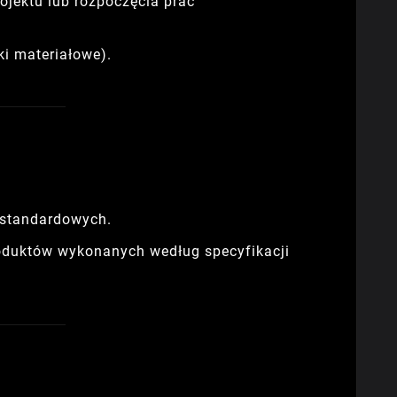
ojektu lub rozpoczęcia prac
ki materiałowe).
 standardowych.
oduktów wykonanych według specyfikacji