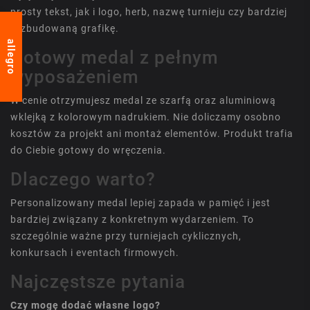
prosty tekst, jak i logo, herb, nazwę turnieju czy bardziej
rozbudowaną grafikę.
allegro
Gotowy medal z pełnym
wyposażeniem
W cenie otrzymujesz medal ze szarfą oraz aluminiową
wklejką z kolorowym nadrukiem. Nie doliczamy osobno
kosztów za projekt ani montaż elementów. Produkt trafia
do Ciebie gotowy do wręczenia.
Dlaczego warto?
Personalizowany medal lepiej zapada w pamięć i jest
bardziej związany z konkretnym wydarzeniem. To
szczególnie ważne przy turniejach cyklicznych,
konkursach i eventach firmowych.
Najczęstsze pytania
Czy mogę dodać własne logo?