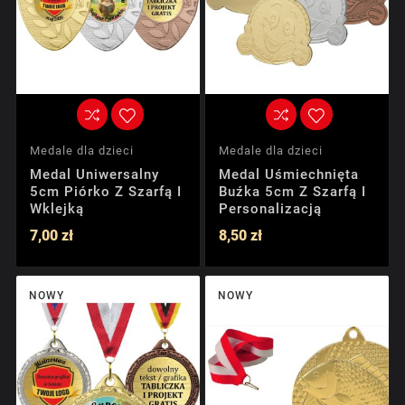
Medale dla dzieci
Medale dla dzieci
Medal Uniwersalny
Medal Uśmiechnięta
5cm Piórko Z Szarfą I
Buźka 5cm Z Szarfą I
Wklejką
Personalizacją
7,00 zł
8,50 zł
NOWY
NOWY