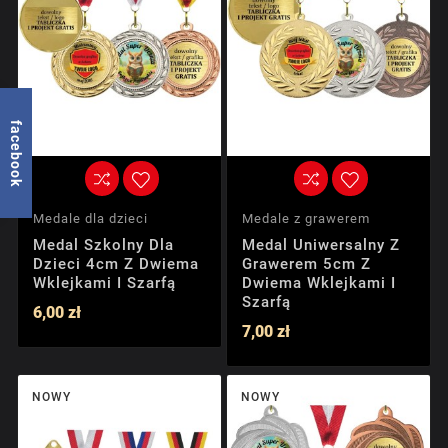
facebook
Medale dla dzieci
Medale z grawerem
Medal Szkolny Dla
Medal Uniwersalny Z
Dzieci 4cm Z Dwiema
Grawerem 5cm Z
Wklejkami I Szarfą
Dwiema Wklejkami I
Szarfą
6,00 zł
7,00 zł
NOWY
NOWY