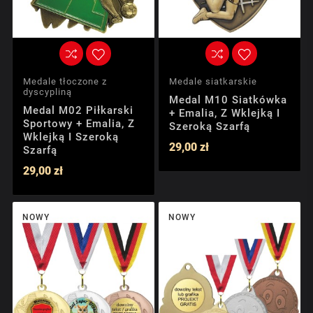
Medale tłoczone z
Medale siatkarskie
dyscypliną
Medal M10 Siatkówka
Medal M02 Piłkarski
+ Emalia, Z Wklejką I
Sportowy + Emalia, Z
Szeroką Szarfą
Wklejką I Szeroką
29,00 zł
Szarfą
29,00 zł
NOWY
NOWY