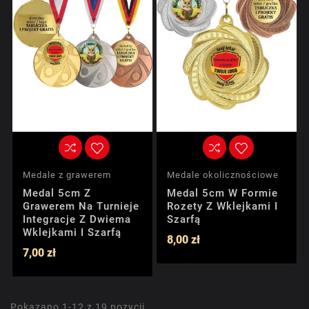
Medale z grawerem
Medale okolicznościowe
Medal 5cm Z
Medal 5cm W Formie
Grawerem Na Turnieje
Rozety Z Wklejkami I
Integracje Z Dwiema
Szarfą
Wklejkami I Szarfą
8,00 zł
7,00 zł
Pokazano 1-12 z 19 pozycji