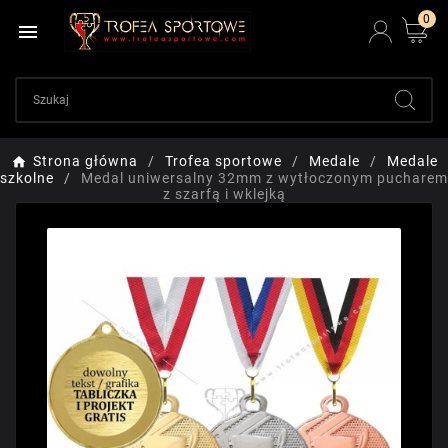
0

Strona główna
Trofea sportowe
Medale
Medale
szkolne
Medal uniwersalny 32mm z wytłoczonym pucharem
z szarfą i wklejką