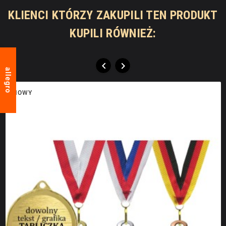
KLIENCI KTÓRZY ZAKUPILI TEN PRODUKT
KUPILI RÓWNIEŻ:


allegro
NOWY