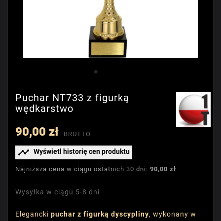
Puchar NT733 z figurką
wędkarstwo
90,00 zł
BRUTTO

Wyświetl historię cen produktu
Najniższa cena w ciągu ostatnich 30 dni:
90,00 zł
Wysyłka w ciągu 5-8 dni
Elegancki
puchar z figurką dyscypliny
, wykonany w