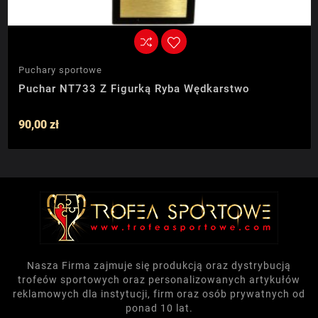
Puchary sportowe
Puchar NT733 Z Figurką Ryba Wędkarstwo
90,00 zł
Nasza Firma zajmuje się produkcją oraz dystrybucją
trofeów sportowych oraz personalizowanych artykułów
reklamowych dla instytucji, firm oraz osób prywatnych od
ponad 10 lat.