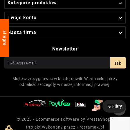

Kategorie produktów

Twoje konto

Nasza firma
allegro
Newsletter
Tak
Możesz zrezygnować w każdej chwili. W tym celu należy
odnaleźć szczegóły w naszej informacji prawnej.

Filtry
© 2025 - Ecommerce software by PrestaShop™
Projekt wykonany przez
Prestamax.pl