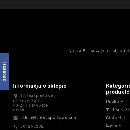
Nasza Firma zajmuje się pro
facebook
Informacja o sklepie
Kategori
produkt
Trofeasportowe
location_on
ul. Łużycka 2a
Puchary
40-215 Katowice
Trofea szkl
Polska
sklep@trofeasportowe.com
email
Statuetki
Medale
507266292
call