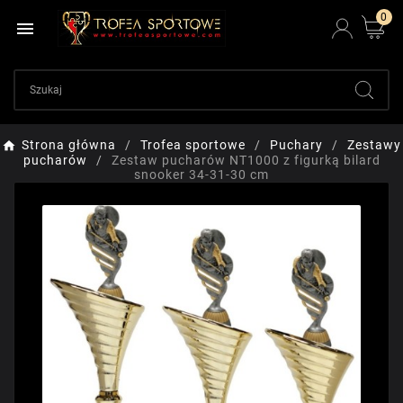
0

Strona główna
Trofea sportowe
Puchary
Zestawy
pucharów
Zestaw pucharów NT1000 z figurką bilard
snooker 34-31-30 cm