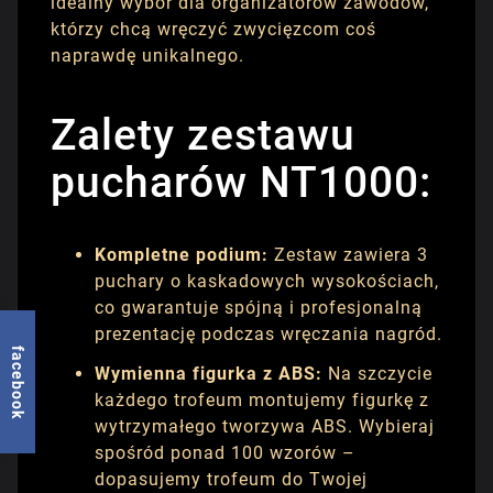
idealny wybór dla organizatorów zawodów,
którzy chcą wręczyć zwycięzcom coś
naprawdę unikalnego.
Zalety zestawu
pucharów NT1000:
Kompletne podium:
Zestaw zawiera 3
puchary o kaskadowych wysokościach,
co gwarantuje spójną i profesjonalną
prezentację podczas wręczania nagród.
facebook
Wymienna figurka z ABS:
Na szczycie
każdego trofeum montujemy figurkę z
wytrzymałego tworzywa ABS. Wybieraj
spośród ponad 100 wzorów –
dopasujemy trofeum do Twojej