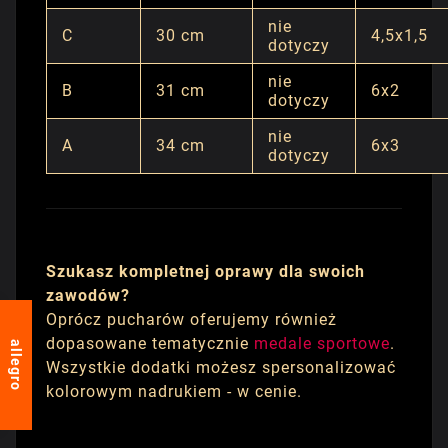
nie
C
30 cm
4,5x1,5
dotyczy
nie
B
31 cm
6x2
dotyczy
nie
A
34 cm
6x3
dotyczy
Szukasz kompletnej oprawy dla swoich
zawodów?
Oprócz pucharów oferujemy również
dopasowane tematycznie
medale sportowe
.
allegro
Wszystkie dodatki możesz spersonalizować
kolorowym nadrukiem - w cenie.