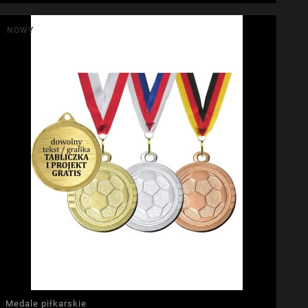
NOWY
Medale piłkarskie