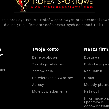
dukcją oraz dystrybucją trofeów sportowych oraz personalizo
dla instytucji, firm oraz osób prywatnych od ponad 10 lat.
e
Twoje konto
Nasza firm
ów
Dane osobowe
Dostawa
Zwroty produktów
Polityka pryw
ane
Zamówienia
Regulamin
Potwierdzenia zwrotów
O nas
Adresy
Metody płatno
Moje powiadomienia
Katalogi
Informacje o 
i podmiocie
odpowiedzial