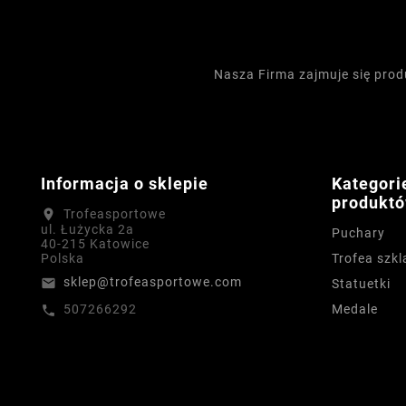
Nasza Firma zajmuje się pro
Informacja o sklepie
Kategori
produkt
Trofeasportowe
location_on
ul. Łużycka 2a
Puchary
40-215 Katowice
Trofea szkl
Polska
sklep@trofeasportowe.com
email
Statuetki
Medale
507266292
call