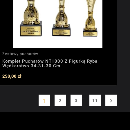
Zestawy pucharów
Komplet Pucharów NT1000 Z Figurką Ryba
Wędkarstwo 34-31-30 Cm
250,00 zł
…
1

2
3
11