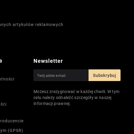
wanych artykułów reklamowych
a
Newsletter
Subskrybuj
atności
Możesz zrezygnować w każdej chwili. W tym
celu należy odnaleźć szczegóły w naszej
informacji prawnej.
ści
producencie
nym (GPSR)