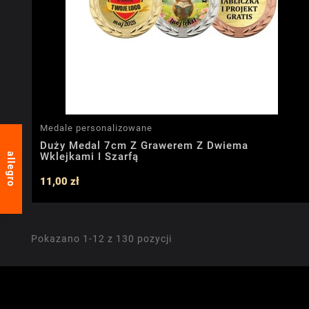
Medale personalizowane
Duży Medal 7cm Z Grawerem Z Dwiema
Wklejkami I Szarfą
allegro
11,00 zł
Pokazano 1-12 z 130 pozycji