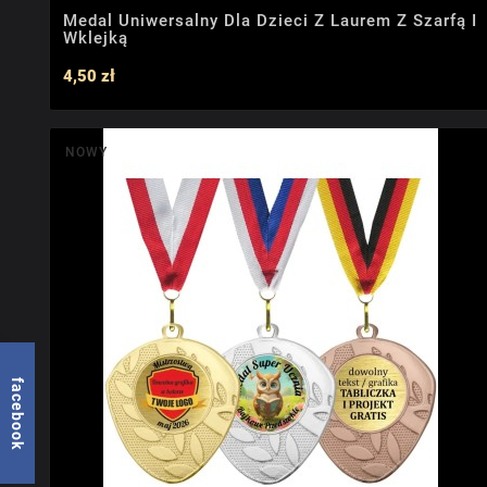
Medal Uniwersalny Dla Dzieci Z Laurem Z Szarfą I
Wklejką
4,50 zł
NOWY
facebook