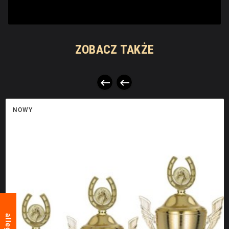
ZOBACZ TAKŻE


NOWY
allegro