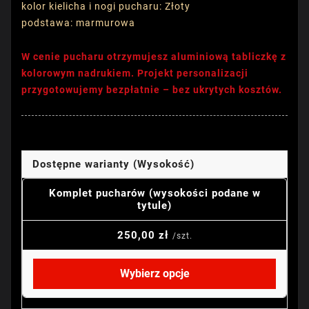
kolor kielicha i nogi pucharu: Złoty
podstawa: marmurowa
W cenie pucharu otrzymujesz aluminiową tabliczkę z
kolorowym nadrukiem. Projekt personalizacji
przygotowujemy bezpłatnie – bez ukrytych kosztów.
Dostępne warianty (Wysokość)
Komplet pucharów (wysokości podane w
tytule)
250,00 zł
/szt.
Wybierz opcje