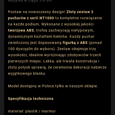
Wysyłka w ciągu 5-8 dni
Postaw na nowoczesny design!
Złoty zestaw 3
pucharów z serii NT1000
to kompletne rozwiązanie
na każde podium. Wykonane z wysokiej jakości
tworzywa ABS
, trofea zachwycają nietypowym,
dynamicznym kształtem kielicha. Każdy puchar
zwieńczony jest dopasowaną
figurką z ABS
(ponad
100 dyscyplin do wyboru). Zestaw obejmuje trzy
wysokości, idealnie wyróżniając zdobywców trzech
pierwszych miejsc. Lekka, ale trwała konstrukcja i
złoty połysk sprawią, że ceremonia dekoracji nabierze
wyjątkowego blasku.
Model dostępny w Polsce tylko w naszym sklepie.
Specyfikacja techniczna
materiał: plastik / marmur