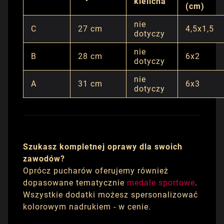
kielicha
(cm)
nie
C
27 cm
4,5x1,5
dotyczy
nie
B
28 cm
6x2
dotyczy
nie
A
31 cm
6x3
dotyczy
Szukasz kompletnej oprawy dla swoich
zawodów?
Oprócz pucharów oferujemy również
dopasowane tematycznie
medale sportowe
.
Wszystkie dodatki możesz spersonalizować
kolorowym nadrukiem - w cenie.