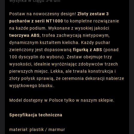
Wysyłka w ciągu 5-8 dni
Postaw na nowoczesny design!
Złoty zestaw 3
pucharów z serii NT1000
to kompletne rozwiązanie
na każde podium. Wykonane z wysokiej jakości
tworzywa ABS
, trofea zachwycają nietypowym,
dynamicznym kształtem kielicha. Każdy puchar
zwieńczony jest dopasowaną
figurką z ABS
(ponad
100 dyscyplin do wyboru). Zestaw obejmuje trzy
wysokości, idealnie wyróżniając zdobywców trzech
pierwszych miejsc. Lekka, ale trwała konstrukcja i
złoty połysk sprawią, że ceremonia dekoracji nabierze
wyjątkowego blasku.
Model dostępny w Polsce tylko w naszym sklepie.
Specyfikacja techniczna
materiał: plastik / marmur