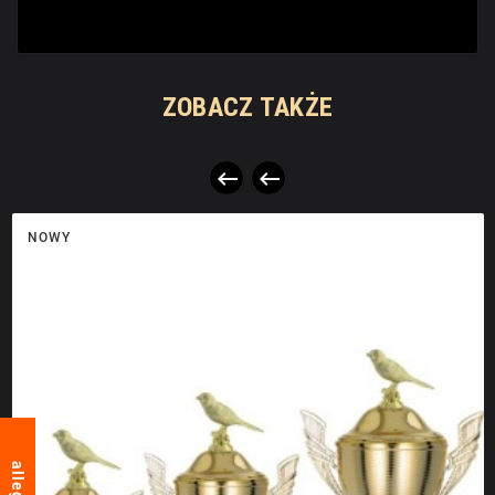
ZOBACZ TAKŻE


NOWY
allegro