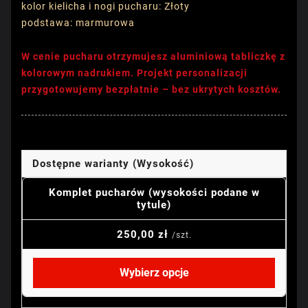
kolor kielicha i nogi pucharu: Złoty
podstawa: marmurowa
W cenie pucharu otrzymujesz aluminiową tabliczkę z
kolorowym nadrukiem. Projekt personalizacji
przygotowujemy bezpłatnie – bez ukrytych kosztów.
Dostępne warianty (Wysokość)
Komplet pucharów (wysokości podane w
tytule)
250,00 zł
/szt.
Wybierz opcje