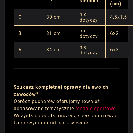
kielicha
(cm)
nie
C
30 cm
4,5x1,5
dotyczy
nie
B
31 cm
6x2
dotyczy
nie
A
34 cm
6x3
dotyczy
Szukasz kompletnej oprawy dla swoich
zawodów?
Oprócz pucharów oferujemy również
dopasowane tematycznie
medale sportowe
.
Wszystkie dodatki możesz spersonalizować
kolorowym nadrukiem - w cenie.