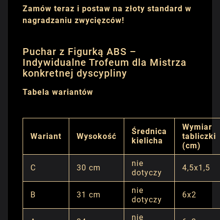
Zamów teraz i postaw na złoty standard w
nagradzaniu zwycięzców!
Puchar z Figurką ABS –
Indywidualne Trofeum dla Mistrza
konkretnej dyscypliny
Tabela wariantów
Wymiar
Średnica
Wariant
Wysokość
tabliczki
kielicha
(cm)
nie
C
30 cm
4,5x1,5
dotyczy
nie
B
31 cm
6x2
dotyczy
nie