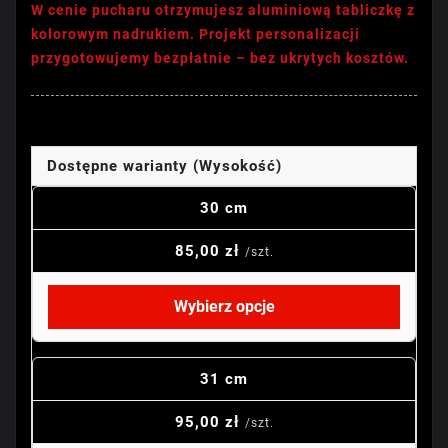
W cenie pucharu otrzymujesz aluminiową tabliczkę z
kolorowym nadrukiem. Projekt personalizacji
przygotowujemy bezpłatnie – bez ukrytych kosztów.
Dostępne warianty (Wysokość)
30 cm
85,00 zł
/szt.
Wybierz opcje
31 cm
95,00 zł
/szt.