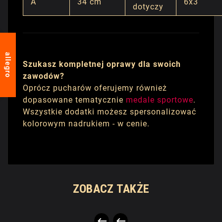
A
34 cm
6x3
dotyczy
allegro
Szukasz kompletnej oprawy dla swoich
zawodów?
Oprócz pucharów oferujemy również
dopasowane tematycznie
medale sportowe
.
Wszystkie dodatki możesz spersonalizować
kolorowym nadrukiem - w cenie.
ZOBACZ TAKŻE

