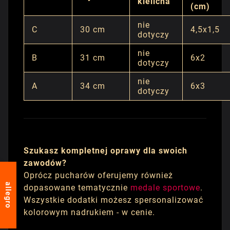
kielicha
(cm)
nie
C
30 cm
4,5x1,5
dotyczy
nie
B
31 cm
6x2
dotyczy
nie
A
34 cm
6x3
dotyczy
Szukasz kompletnej oprawy dla swoich
zawodów?
Oprócz pucharów oferujemy również
allegro
dopasowane tematycznie
medale sportowe
.
Wszystkie dodatki możesz spersonalizować
kolorowym nadrukiem - w cenie.