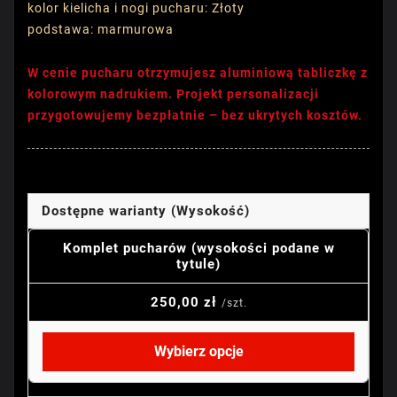
kolor kielicha i nogi pucharu: Złoty
podstawa: marmurowa
W cenie pucharu otrzymujesz aluminiową tabliczkę z
kolorowym nadrukiem. Projekt personalizacji
przygotowujemy bezpłatnie – bez ukrytych kosztów.
Dostępne warianty (Wysokość)
Komplet pucharów (wysokości podane w
tytule)
250,00 zł
/szt.
Wybierz opcje