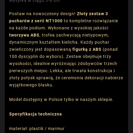
Wysyłka w ciągu 5-8 dni
Postaw na nowoczesny design!
Złoty zestaw 3
pucharów z serii NT1000
to kompletne rozwiązanie
na każde podium. Wykonane z wysokiej jakości
tworzywa ABS
, trofea zachwycają nietypowym,
dynamicznym kształtem kielicha. Każdy puchar
zwieńczony jest dopasowaną
figurką z ABS
(ponad
100 dyscyplin do wyboru). Zestaw obejmuje trzy
wysokości, idealnie wyróżniając zdobywców trzech
pierwszych miejsc. Lekka, ale trwała konstrukcja i
złoty połysk sprawią, że ceremonia dekoracji nabierze
wyjątkowego blasku.
Model dostępny w Polsce tylko w naszym sklepie.
Specyfikacja techniczna
materiał: plastik / marmur