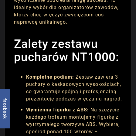
wykończenie podkreśla rangę sukcesu. To
idealny wybór dla organizatorów zawodów,
którzy chcą wręczyć zwycięzcom coś
naprawdę unikalnego.
Zalety zestawu
pucharów NT1000:
Kompletne podium:
Zestaw zawiera 3
puchary o kaskadowych wysokościach,
co gwarantuje spójną i profesjonalną
prezentację podczas wręczania nagród.
facebook
Wymienna figurka z ABS:
Na szczycie
każdego trofeum montujemy figurkę z
wytrzymałego tworzywa ABS. Wybieraj
spośród ponad 100 wzorów –