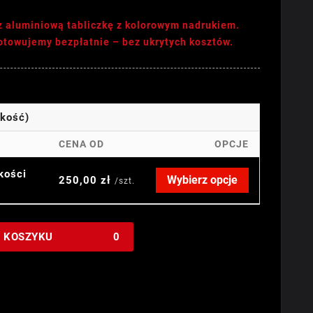
z aluminiową tabliczkę z kolorowym nadrukiem.
gotowujemy bezpłatnie – bez ukrytych kosztów.
okość)
CENA OD
OPCJE
kości
Wybierz opcje
250,00 zł
/szt.
W KOSZYKU
0