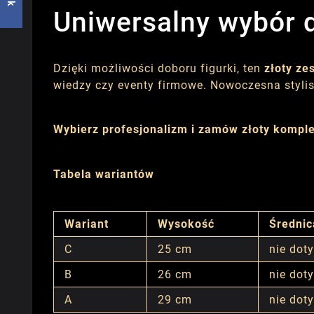
Uniwersalny wybór d
Dzięki możliwości doboru figurki, ten
złoty ze
wiedzy czy eventy firmowe. Nowoczesna stylis
Wybierz profesjonalizm i zamów złoty komple
Tabela wariantów
Wariant
Wysokość
Średnic
C
25 cm
nie dot
B
26 cm
nie dot
A
29 cm
nie dot