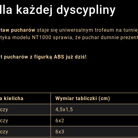
la każdej dyscypliny
staw pucharów
staje się uniwersalnym trofeum na turnie
tyka modelu NT1000 sprawia, że puchar dumnie prezentu
t pucharów z figurką ABS już dziś!
a kielicha
Wymiar tabliczki (cm)
yczy
4,5x1,5
yczy
6x2
yczy
6x3