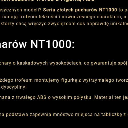
klasycznych modeli?
Seria złotych pucharów NT1000
to p
u nadają trofeom lekkości i nowoczesnego charakteru, a
 którzy chcą wręczyć zwycięzcom coś naprawdę unikaln
harów NT1000:
hary o kaskadowych wysokościach, co gwarantuje spójn
żdego trofeum montujemy figurkę z wytrzymałego twor
dyscypliny!
ana z trwałego ABS o wysokim połysku. Materiał ten je
rna podstawa zapewnia mnóstwo miejsca na tabliczkę z 