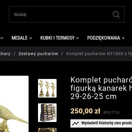
MEDALE
KUBKI I TERMOSY
PODZIĘKOWANIA
chary
Zestawy pucharów
Komplet pucharów NT1000 z fi
Komplet puchar
figurką kanarek 
29-26-25 cm
250,00 zł
BRUTTO

Wyświetl historię cen prod