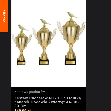
allegro
Zestawy pucharów
Zestaw Pucharów NT733 Z Figurką
Kanarek Hodowla Zwierząt 44-38-
33 Cm
340,00 zł