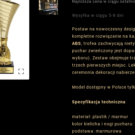
Najniższa cena w ciągu ostatni
Wysyłka w ciągu 5-8 dni
Postaw na nowoczesny desi
kompletne rozwiązanie na ka
ABS
, trofea zachwycają nie
puchar zwieńczony jest do
wyboru). Zestaw obejmuje tr
trzech pierwszych miejsc. Lek

ceremonia dekoracji nabierz
Model dostępny w Polsce tyl
Specyfikacja techniczna
materiał: plastik / marmur
kolor kielicha i nogi pucharu:
podstawa: marmurowa