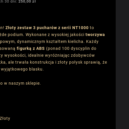
ch 30 dni:
250,00 zł
gn!
Złoty zestaw 3 pucharów z serii NT1000
to
żde podium. Wykonane z wysokiej jakości
tworzywa
typowym, dynamicznym kształtem kielicha. Każdy
pasowaną
figurką z ABS
(ponad 100 dyscyplin do
zy wysokości, idealnie wyróżniając zdobywców
ka, ale trwała konstrukcja i złoty połysk sprawią, że
e wyjątkowego blasku.
ko w naszym sklepie.
 Złoty