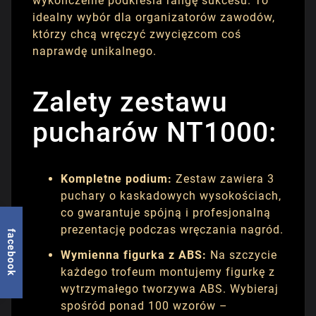
wykończenie podkreśla rangę sukcesu. To
idealny wybór dla organizatorów zawodów,
którzy chcą wręczyć zwycięzcom coś
naprawdę unikalnego.
Zalety zestawu
pucharów NT1000:
Kompletne podium:
Zestaw zawiera 3
puchary o kaskadowych wysokościach,
co gwarantuje spójną i profesjonalną
prezentację podczas wręczania nagród.
facebook
Wymienna figurka z ABS:
Na szczycie
każdego trofeum montujemy figurkę z
wytrzymałego tworzywa ABS. Wybieraj
spośród ponad 100 wzorów –