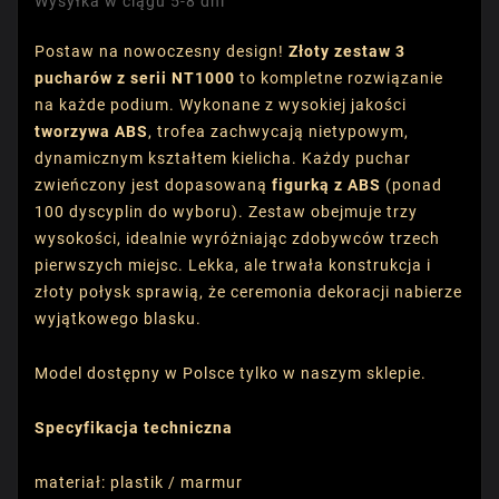
Wysyłka w ciągu 5-8 dni
Postaw na nowoczesny design!
Złoty zestaw 3
pucharów z serii NT1000
to kompletne rozwiązanie
na każde podium. Wykonane z wysokiej jakości
tworzywa ABS
, trofea zachwycają nietypowym,
dynamicznym kształtem kielicha. Każdy puchar
zwieńczony jest dopasowaną
figurką z ABS
(ponad
100 dyscyplin do wyboru). Zestaw obejmuje trzy
wysokości, idealnie wyróżniając zdobywców trzech
pierwszych miejsc. Lekka, ale trwała konstrukcja i
złoty połysk sprawią, że ceremonia dekoracji nabierze
wyjątkowego blasku.
Model dostępny w Polsce tylko w naszym sklepie.
Specyfikacja techniczna
materiał: plastik / marmur