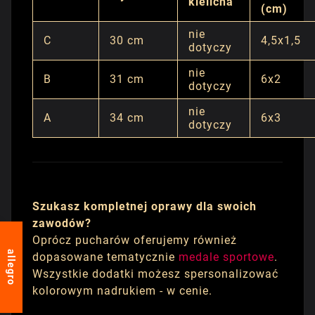
kielicha
(cm)
nie
C
30 cm
4,5x1,5
dotyczy
nie
B
31 cm
6x2
dotyczy
nie
A
34 cm
6x3
dotyczy
Szukasz kompletnej oprawy dla swoich
zawodów?
Oprócz pucharów oferujemy również
allegro
dopasowane tematycznie
medale sportowe
.
Wszystkie dodatki możesz spersonalizować
kolorowym nadrukiem - w cenie.