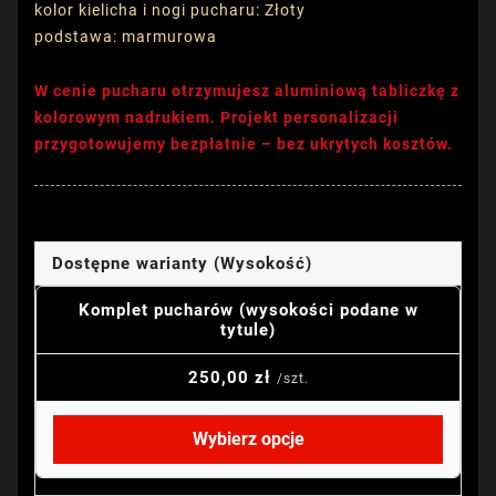
kolor kielicha i nogi pucharu: Złoty
podstawa: marmurowa
W cenie pucharu otrzymujesz aluminiową tabliczkę z
kolorowym nadrukiem. Projekt personalizacji
przygotowujemy bezpłatnie – bez ukrytych kosztów.
Dostępne warianty (Wysokość)
Komplet pucharów (wysokości podane w
tytule)
250,00 zł
/szt.
Wybierz opcje