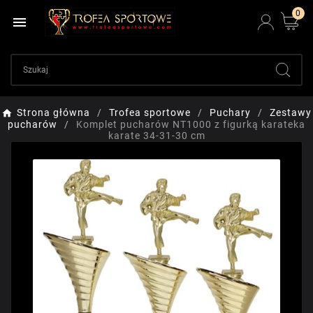
0

Strona główna
Trofea sportowe
Puchary
Zestawy
pucharów
Komplet pucharów NT1000 z figurką karateka
karate 34-31-30 cm