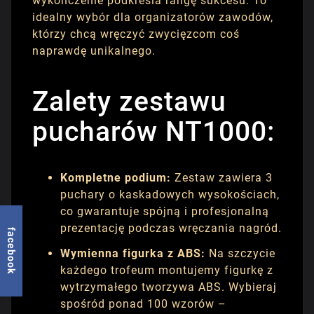
wykończenie podkreśla rangę sukcesu. To
idealny wybór dla organizatorów zawodów,
którzy chcą wręczyć zwycięzcom coś
naprawdę unikalnego.
Zalety zestawu
pucharów NT1000:
Kompletne podium:
Zestaw zawiera 3
puchary o kaskadowych wysokościach,
co gwarantuje spójną i profesjonalną
prezentację podczas wręczania nagród.
facebook
Wymienna figurka z ABS:
Na szczycie
każdego trofeum montujemy figurkę z
wytrzymałego tworzywa ABS. Wybieraj
spośród ponad 100 wzorów –