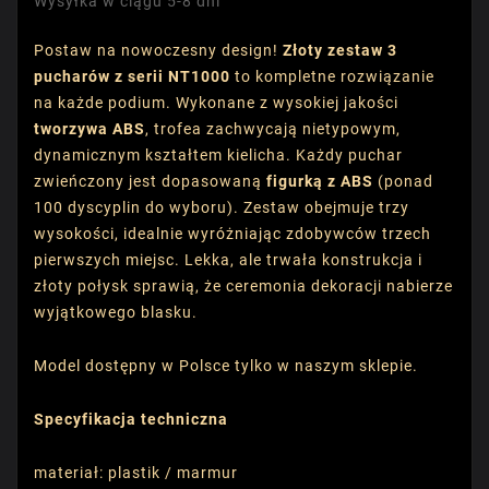
Wysyłka w ciągu 5-8 dni
Postaw na nowoczesny design!
Złoty zestaw 3
pucharów z serii NT1000
to kompletne rozwiązanie
na każde podium. Wykonane z wysokiej jakości
tworzywa ABS
, trofea zachwycają nietypowym,
dynamicznym kształtem kielicha. Każdy puchar
zwieńczony jest dopasowaną
figurką z ABS
(ponad
100 dyscyplin do wyboru). Zestaw obejmuje trzy
wysokości, idealnie wyróżniając zdobywców trzech
pierwszych miejsc. Lekka, ale trwała konstrukcja i
złoty połysk sprawią, że ceremonia dekoracji nabierze
wyjątkowego blasku.
Model dostępny w Polsce tylko w naszym sklepie.
Specyfikacja techniczna
materiał: plastik / marmur