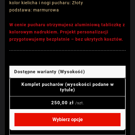
kolor kielicha i nogi pucharu: Złoty
podstawa: marmurowa
W cenie pucharu otrzymujesz aluminiową tabliczkę z
kolorowym nadrukiem. Projekt personalizacji
przygotowujemy bezpłatnie – bez ukrytych kosztów.
Dostępne warianty (Wysokość)
Komplet pucharów (wysokości podane w
tytule)
250,00 zł
/szt.
Wybierz opcje