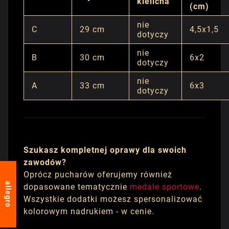
kielicha
(cm)
nie
C
29 cm
4,5x1,5
dotyczy
nie
B
30 cm
6x2
dotyczy
nie
A
33 cm
6x3
dotyczy
Szukasz kompletnej oprawy dla swoich
zawodów?
Oprócz pucharów oferujemy również
allegro
dopasowane tematycznie
medale sportowe
.
Wszystkie dodatki możesz spersonalizować
kolorowym nadrukiem - w cenie.