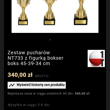
Zestaw pucharów
NT733 z figurką bokser
boks 45-39-34 cm
340,00 zł
BRUTTO

Wyświetl historię cen produktu
Najniższa cena w ciągu ostatnich 30 dni:
340,00 zł
Wysyłka w ciągu 5-8 dni