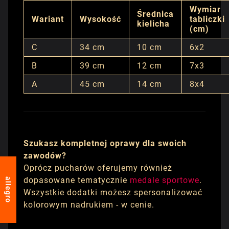
Wymiar
Średnica
Wariant
Wysokość
tabliczki
kielicha
(cm)
C
34 cm
10 cm
6x2
B
39 cm
12 cm
7x3
A
45 cm
14 cm
8x4
Szukasz kompletnej oprawy dla swoich
zawodów?
Oprócz pucharów oferujemy również
dopasowane tematycznie
medale sportowe
.
allegro
Wszystkie dodatki możesz spersonalizować
kolorowym nadrukiem - w cenie.