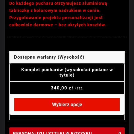
Do każdego pucharu otrzymujesz aluminiową
tabliczkę z kolorowym nadrukiem w cenie.
Przygotowanie projektu personalizacji jest
całkowicie darmowe – bez ukrytych kosztów.
Dostępne warianty (Wysokość)
Komplet pucharów (wysokości podane w
tytule)
340,00 zł
/szt.
Wybierz opcje
PERSONALIZUJ SZTUKI W KOSZYKU
0