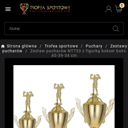
0

Strona główna
Trofea sportowe
Puchary
Zestawy
pucharów
Zestaw pucharów NT733 z figurką bokser boks
45-39-34 cm