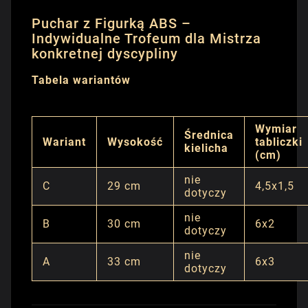
Puchar z Figurką ABS –
Indywidualne Trofeum dla Mistrza
konkretnej dyscypliny
Tabela wariantów
Wymiar
Średnica
Wariant
Wysokość
tabliczki
kielicha
(cm)
nie
C
29 cm
4,5x1,5
dotyczy
nie
B
30 cm
6x2
dotyczy
nie
A
33 cm
6x3
dotyczy