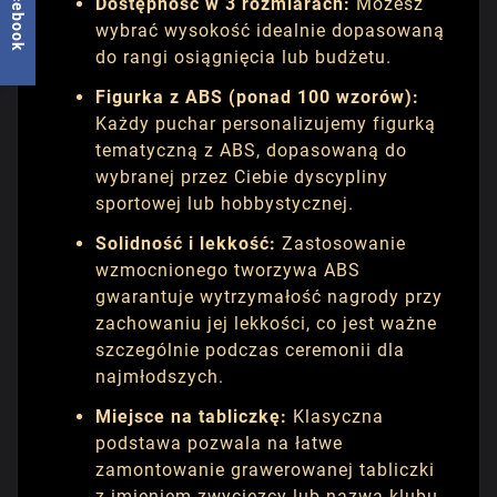
facebook
Dostępność w 3 rozmiarach:
Możesz
wybrać wysokość idealnie dopasowaną
do rangi osiągnięcia lub budżetu.
Figurka z ABS (ponad 100 wzorów):
Każdy puchar personalizujemy figurką
tematyczną z ABS, dopasowaną do
wybranej przez Ciebie dyscypliny
sportowej lub hobbystycznej.
Solidność i lekkość:
Zastosowanie
wzmocnionego tworzywa ABS
gwarantuje wytrzymałość nagrody przy
zachowaniu jej lekkości, co jest ważne
szczególnie podczas ceremonii dla
najmłodszych.
Miejsce na tabliczkę:
Klasyczna
podstawa pozwala na łatwe
zamontowanie grawerowanej tabliczki
z imieniem zwycięzcy lub nazwą klubu.