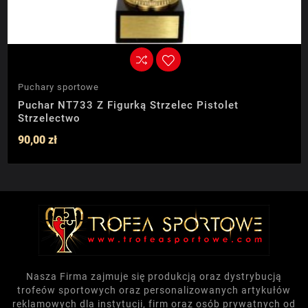
Puchary sportowe
Puchar NT733 Z Figurką Strzelec Pistolet
Strzelectwo
90,00 zł
Nasza Firma zajmuje się produkcją oraz dystrybucją
trofeów sportowych oraz personalizowanych artykułów
reklamowych dla instytucji, firm oraz osób prywatnych od