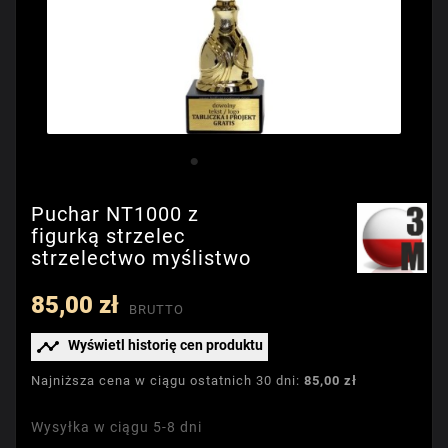
Puchar NT1000 z
figurką strzelec
strzelectwo myślistwo
85,00 zł
BRUTTO

Wyświetl historię cen produktu
Najniższa cena w ciągu ostatnich 30 dni:
85,00 zł
Wysyłka w ciągu 5-8 dni