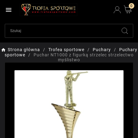
0

Strona główna
Trofea sportowe
Puchary
Puchary
sportowe
Puchar NT1000 z figurką strzelec strzelectwo
myślistwo