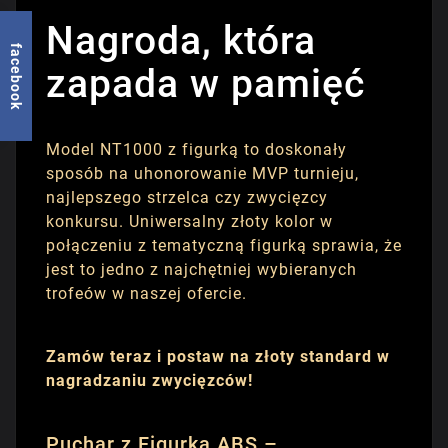
Nagroda, która
facebook
zapada w pamięć
Model NT1000 z figurką to doskonały
sposób na uhonorowanie MVP turnieju,
najlepszego strzelca czy zwycięzcy
konkursu. Uniwersalny złoty kolor w
połączeniu z tematyczną figurką sprawia, że
jest to jedno z najchętniej wybieranych
trofeów w naszej ofercie.
Zamów teraz i postaw na złoty standard w
nagradzaniu zwycięzców!
Puchar z Figurką ABS –