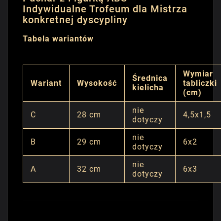
Indywidualne Trofeum dla Mistrza
konkretnej dyscypliny
Tabela wariantów
Wymiar
Średnica
Wariant
Wysokość
tabliczki
kielicha
(cm)
nie
C
28 cm
4,5x1,5
dotyczy
nie
B
29 cm
6x2
dotyczy
nie
A
32 cm
6x3
dotyczy