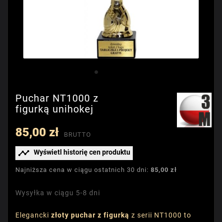
Puchar NT1000 z
figurką unihokej
85,00 zł
BRUTTO

Wyświetl historię cen produktu
Najniższa cena w ciągu ostatnich 30 dni:
85,00 zł
Wysyłka w ciągu 5-8 dni
Elegancki
złoty puchar z figurką
z serii NT1000 to