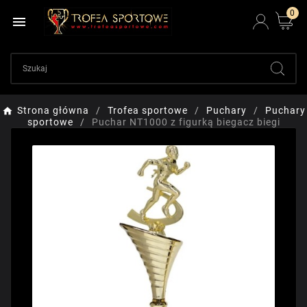
0

Strona główna
Trofea sportowe
Puchary
Puchary
sportowe
Puchar NT1000 z figurką biegacz biegi