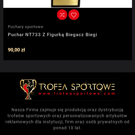
Puchary sportowe
Puchar NT733 Z Figurką Biegacz Biegi
90,00 zł
Nasza Firma zajmuje się produkcją oraz dystrybucją
trofeów sportowych oraz personalizowanych artykułów
reklamowych dla instytucji, firm oraz osób prywatnych od
ponad 10 lat.