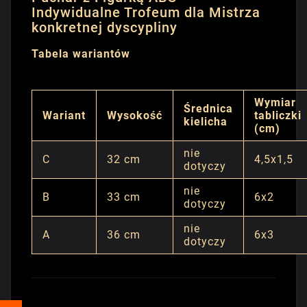
Indywidualne Trofeum dla Mistrza
konkretnej dyscypliny
Tabela wariantów
Wymiar
Średnica
Wariant
Wysokość
tabliczki
kielicha
(cm)
nie
C
32 cm
4,5x1,5
dotyczy
nie
B
33 cm
6x2
dotyczy
nie
A
36 cm
6x3
dotyczy