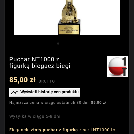
Puchar NT1000 z
figurką biegacz biegi
85,00 zł
BRUTTO

Wyświetl historię cen produktu
Najniższa cena w ciągu ostatnich 30 dni:
85,00 zł
Wysyłka w ciągu 5-8 dni
Elegancki
złoty puchar z figurką
z serii NT1000 to