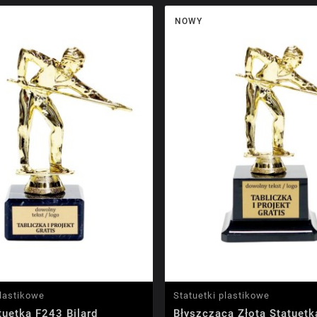
NOWY
plastikowe
Statuetki plastikowe
tuetka F243 Bilard
Błyszcząca Złota Statuet