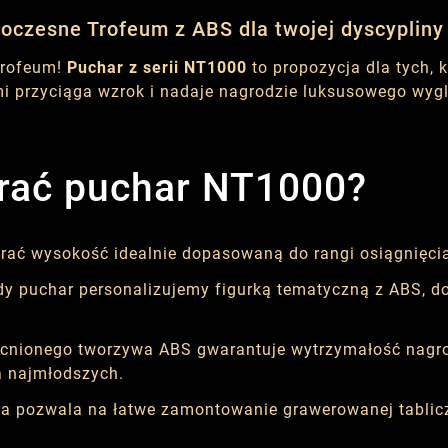
oczesne Trofeum z ABS dla twojej dyscypliny
trofeum!
Puchar z serii NT1000
to propozycja dla tych, 
i przyciąga wzrok i nadaje nagrodzie luksusowego wyglą
rać puchar NT1000?
ać wysokość idealnie dopasowaną do rangi osiągnięcia
y puchar personalizujemy figurką tematyczną z ABS, d
ionego tworzywa ABS gwarantuje wytrzymałość nagrody 
a najmłodszych.
 pozwala na łatwe zamontowanie grawerowanej tabliczk