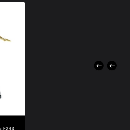


ka F243