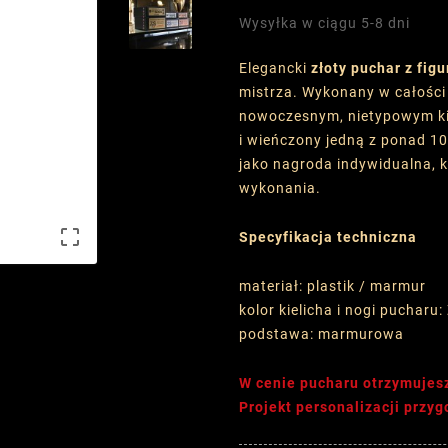
Wysyłka w ciągu 5-8 dni
Elegancki
złoty puchar z figu
mistrza. Wykonany w całości
nowoczesnym, nietypowym kie
i wieńczony jedną z ponad 1
jako nagroda indywidualna, k
wykonania.

Specyfikacja techniczna
materiał: plastik / marmur
kolor kielicha i nogi pucharu:
podstawa: marmurowa
W cenie pucharu otrzymujes
Projekt personalizacji przy