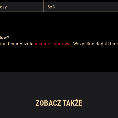
yczy
6x3
dów?
ane tematycznie
medale sportowe
. Wszystkie dodatki 
ZOBACZ TAKŻE