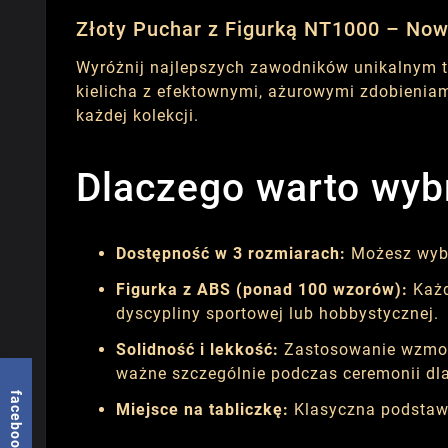
Złoty Puchar z Figurką NT1000 – Now
Wyróżnij najlepszych zawodników unikalnym 
kielicha z efektownymi, ażurowymi zdobieniam
każdej kolekcji.
Dlaczego warto wyb
Dostępność w 3 rozmiarach:
Możesz wybr
Figurka z ABS (ponad 100 wzorów):
Każd
dyscypliny sportowej lub hobbystycznej.
Solidność i lekkość:
Zastosowanie wzmocn
ważne szczególnie podczas ceremonii dl
facebook
Miejsce na tabliczkę:
Klasyczna podstawa