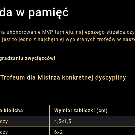
ada w pamięć
a uhonorowanie MVP turnieju, najlepszego strzelca czy
jest to jedno z najchętniej wybieranych trofeów w nasze
agradzaniu zwycięzców!
Trofeum dla Mistrza konkretnej dyscypliny
a kielicha
Wymiar tabliczki (cm)
yczy
4,5x1,5
yczy
6x2