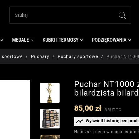
MEDALE
KUBKI I TERMOSY
PODZIĘKOWANIA
a sportowe
Puchary
Puchary sportowe
Puchar NT1000 
Puchar NT1000 z
bilardzista bilard
85,00 zł
BRUTTO

Wyświetl historię cen prod
Najniższa cena w ciągu ostatni