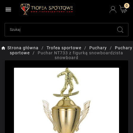
0

Strona główna
Trofea sportowe
Puchary
Puchary
sportowe
Puchar NT733 z figurką snowboardzista
snowboard