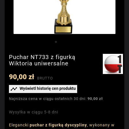
Puchar NT733 z figurką
Wiktoria uniwersalne
90,00 zł
BRUTTO

Wyświetl historię cen produktu
Najniższa cena w ciągu ostatnich 30 dni:
90,00 zł
Wysyłka w ciągu 5-8 dni
Elegancki
puchar z figurką dyscypliny
, wykonany w