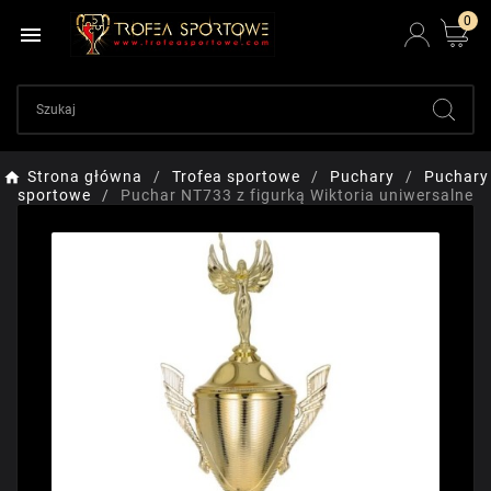
0

Strona główna
Trofea sportowe
Puchary
Puchary
sportowe
Puchar NT733 z figurką Wiktoria uniwersalne