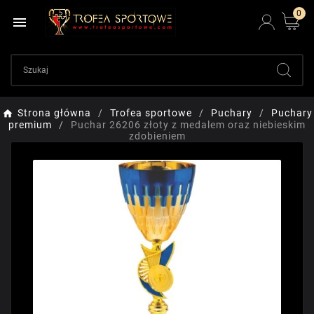
0

Strona główna
Trofea sportowe
Puchary
Puchary
premium
Puchar 26206 złoty z medalem oraz niebieskim
zdobieniem