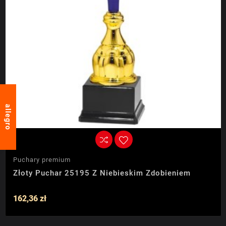
allegro
Puchary premium
Złoty Puchar 25195 Z Niebieskim Zdobieniem
162,36 zł