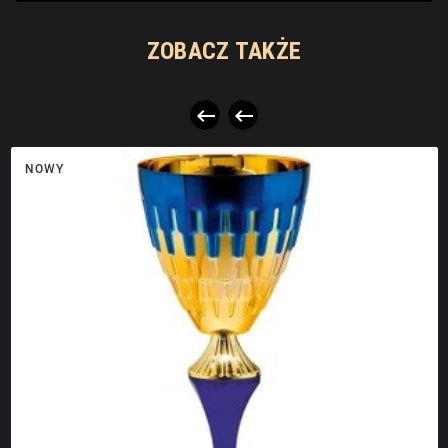
ZOBACZ TAKŻE


NOWY