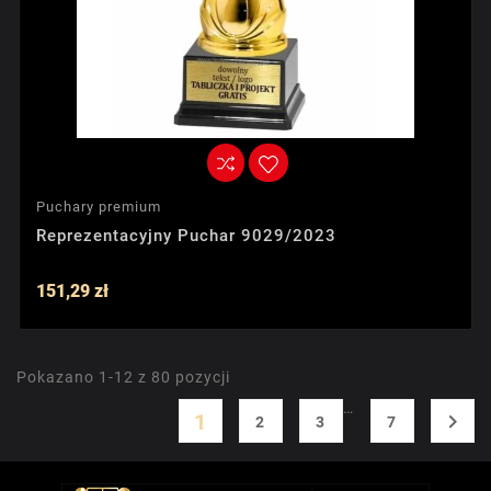
Puchary premium
Reprezentacyjny Puchar 9029/2023
151,29 zł
Pokazano 1-12 z 80 pozycji
…
1

2
3
7