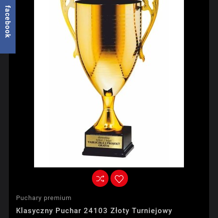
facebook
Puchary premium
Klasyczny Puchar 24103 Złoty Turniejowy