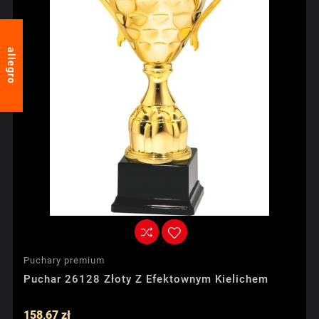
allegro
Puchary premium
Puchar 26128 Złoty Z Efektownym Kielichem
158,67 zł