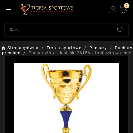
0

Strona główna
Trofea sportowe
Puchary
Puchary
premium
Puchar złoto-niebieski 26156 z tabliczką w cenie