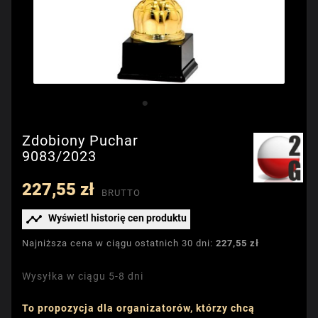
Zdobiony Puchar
9083/2023
227,55 zł
BRUTTO

Wyświetl historię cen produktu
Najniższa cena w ciągu ostatnich 30 dni:
227,55 zł
Wysyłka w ciągu 5-8 dni
To propozycja dla organizatorów, którzy chcą