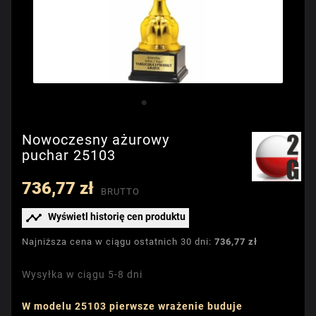
Nowoczesny ażurowy
puchar 25103
736,77 zł
BRUTTO

Wyświetl historię cen produktu
Najniższa cena w ciągu ostatnich 30 dni:
736,77 zł
Wysyłka w ciągu 5-8 dni
W modelu 25103 pierwsze wrażenie buduje