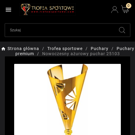
0

Strona główna
Trofea sportowe
Puchary
Puchary
premium
Nowoczesny ażurowy puchar 25103