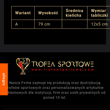
Średnica
Wymiar
Wariant
Wysokość
kielicha
tabliczki
A
79 cm
12x5 cm
allegro
Nasza Firma zajmuje się produkcją oraz dystrybucją
trofeów sportowych oraz personalizowanych artykułów
reklamowych dla instytucji, firm oraz osób prywatnych od
ponad 10 lat.