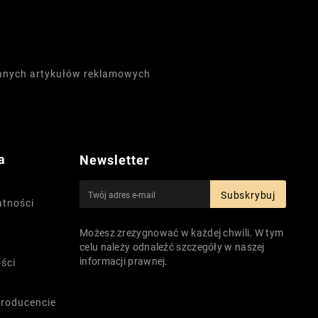
wanych artykułów reklamowych
a
Newsletter
Subskrybuj
atności
Możesz zrezygnować w każdej chwili. W tym
celu należy odnaleźć szczegóły w naszej
informacji prawnej.
ści
producencie