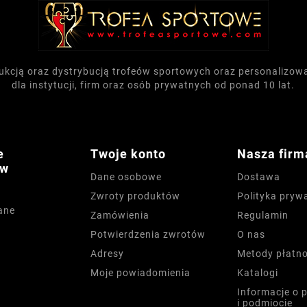
dukcją oraz dystrybucją trofeów sportowych oraz personalizo
dla instytucji, firm oraz osób prywatnych od ponad 10 lat.
e
Twoje konto
Nasza firm
ów
Dane osobowe
Dostawa
Zwroty produktów
Polityka pryw
ane
Zamówienia
Regulamin
Potwierdzenia zwrotów
O nas
Adresy
Metody płatno
Moje powiadomienia
Katalogi
Informacje o 
i podmiocie