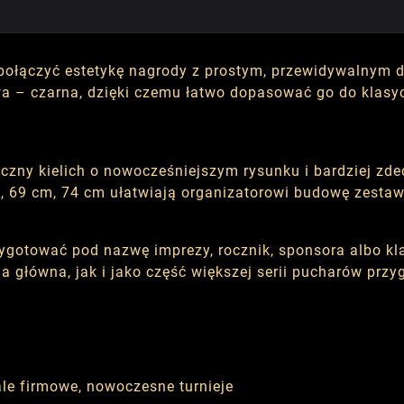
ą połączyć estetykę nagrody z prostym, przewidywalny
owa – czarna, dzięki czemu łatwo dopasować go do klasy
czny kielich o nowocześniejszym rysunku i bardziej zde
, 69 cm, 74 cm ułatwiają organizatorowi budowę zestaw
ygotować pod nazwę imprezy, rocznik, sponsora albo kl
 główna, jak i jako część większej serii pucharów prz
le firmowe, nowoczesne turnieje