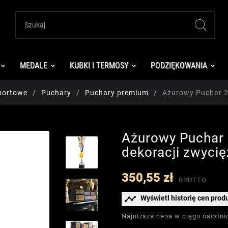
MEDALE
KUBKI I TERMOSY
PODZIĘKOWANIA
portowe
Puchary
Puchary premium
Ażurowy Puchar 2
Ażurowy Puchar
dekoracji zwyci
350,55 zł
BRUTTO

Wyświetl historię cen prod
Najniższa cena w ciągu ostatni