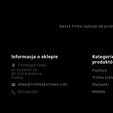
Nasza Firma zajmuje się pro
Informacja o sklepie
Kategori
produkt
Trofeasportowe
location_on
ul. Łużycka 2a
Puchary
40-215 Katowice
Trofea szkl
Polska
sklep@trofeasportowe.com
email
Statuetki
Medale
507266292
call