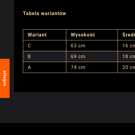
Tabela wariantów
Wariant
Wysokość
Średn
C
63 cm
16 c
B
69 cm
18 c
A
74 cm
20 c
allegro