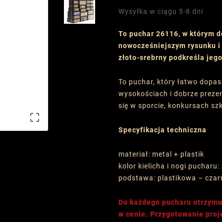
Wysyłka w ciągu 5-8 dni
To puchar 26116, w którym d
nowocześniejszym rysunku i 
złoto-srebrny podkreśla jego
To puchar, który łatwo dopas
wysokościach i dobrze preze
się w sporcie, konkursach szk

Specyfikacja techniczna
materiał: metal + plastik
kolor kielicha i nogi pucharu:
podstawa: plastikowa – czar
Do każdego pucharu otrzymu
w cenie. Przygotowanie proj