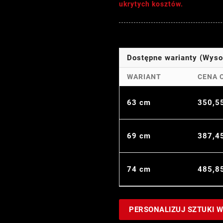
ukrytych kosztów.
Dostępne warianty (Wys
WARIANT
CENA 
63 cm
350,5
69 cm
387,4
74 cm
485,8
PERSONALIZUJ SZTUKI 