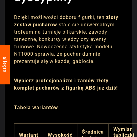
Dzięki możliwości doboru figurki, ten
złoty
zestaw pucharów
staje się uniwersalnym
trofeum na turnieje piłkarskie, zawody
taneczne, konkursy wiedzy czy eventy
firmowe. Nowoczesna stylistyka modelu
NT1000 sprawia, że puchar dumnie
allegro
prezentuje się w każdej gablocie.
Wybierz profesjonalizm i zamów złoty
komplet pucharów z figurką ABS już dziś!
Tabela wariantów
Wymiar
Średnica
Wariant
Wysokość
tabliczki