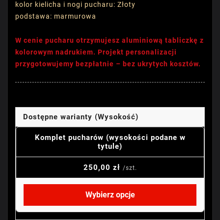
kolor kielicha i nogi pucharu: Złoty
podstawa: marmurowa
W cenie pucharu otrzymujesz aluminiową tabliczkę z
kolorowym nadrukiem. Projekt personalizacji
przygotowujemy bezpłatnie – bez ukrytych kosztów.
Dostępne warianty (Wysokość)
Komplet pucharów (wysokości podane w
tytule)
250,00 zł
/szt.
Wybierz opcje