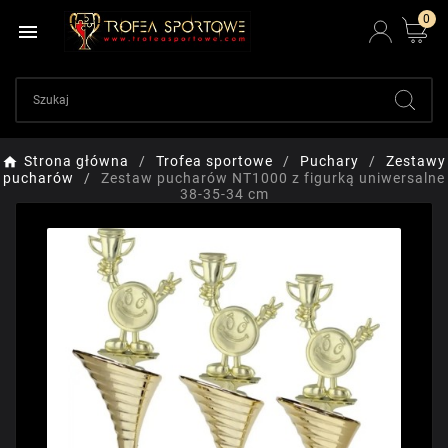
0

Strona główna
Trofea sportowe
Puchary
Zestawy
pucharów
Zestaw pucharów NT1000 z figurką uniwersalne
38-35-34 cm