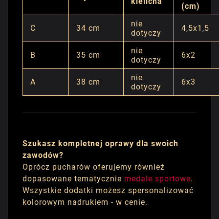
kielicha
(cm)
nie
C
34 cm
4,5x1,5
dotyczy
nie
B
35 cm
6x2
dotyczy
nie
A
38 cm
6x3
dotyczy
Szukasz kompletnej oprawy dla swoich
zawodów?
Oprócz pucharów oferujemy również
dopasowane tematycznie
medale sportowe
.
Wszystkie dodatki możesz spersonalizować
kolorowym nadrukiem - w cenie.