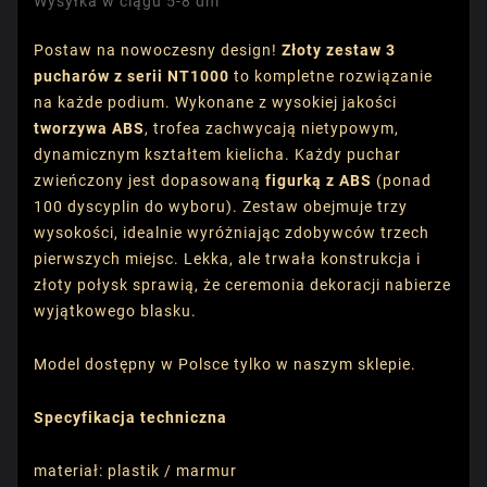
Wysyłka w ciągu 5-8 dni
Postaw na nowoczesny design!
Złoty zestaw 3
pucharów z serii NT1000
to kompletne rozwiązanie
na każde podium. Wykonane z wysokiej jakości
tworzywa ABS
, trofea zachwycają nietypowym,
dynamicznym kształtem kielicha. Każdy puchar
zwieńczony jest dopasowaną
figurką z ABS
(ponad
100 dyscyplin do wyboru). Zestaw obejmuje trzy
wysokości, idealnie wyróżniając zdobywców trzech
pierwszych miejsc. Lekka, ale trwała konstrukcja i
złoty połysk sprawią, że ceremonia dekoracji nabierze
wyjątkowego blasku.
Model dostępny w Polsce tylko w naszym sklepie.
Specyfikacja techniczna
materiał: plastik / marmur