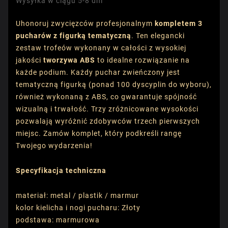
Wysyłka w ciągu 5-8 dni
Uhonoruj zwycięzców profesjonalnym
kompletem 3
pucharów z figurką tematyczną
. Ten elegancki
zestaw trofeów wykonany w całości z wysokiej
jakości
tworzywa ABS
to idealne rozwiązanie na
każde podium. Każdy puchar zwieńczony jest
tematyczną figurką (ponad 100 dyscyplin do wyboru),
również wykonaną z ABS, co gwarantuje spójność
wizualną i trwałość. Trzy zróżnicowane wysokości
pozwalają wyróżnić zdobywców trzech pierwszych
miejsc. Zamów komplet, który podkreśli rangę
Twojego wydarzenia!
Specyfikacja techniczna
materiał: metal / plastik / marmur
kolor kielicha i nogi pucharu: Złoty
podstawa: marmurowa