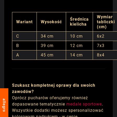
Wymiar
Średnica
Wariant
Wysokość
tabliczki
kielicha
(cm)
C
34 cm
10 cm
6x2
B
39 cm
12 cm
7x3
A
45 cm
14 cm
8x4
Szukasz kompletnej oprawy dla swoich
zawodów?
Oprócz pucharów oferujemy również
allegro
dopasowane tematycznie
medale sportowe
.
Wszystkie dodatki możesz spersonalizować
kolorowym nadrukiem - w cenie.