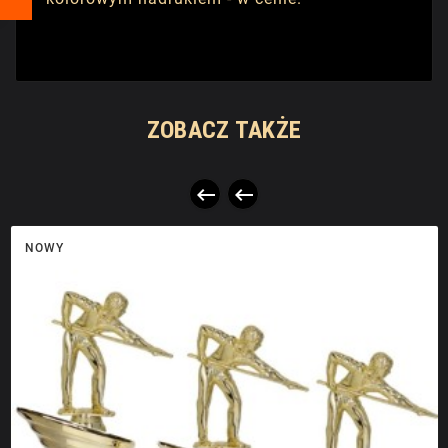
ZOBACZ TAKŻE


NOWY