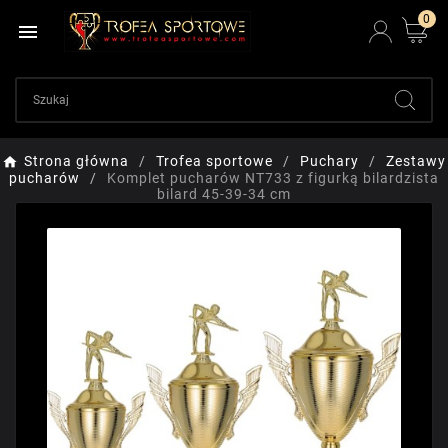
0

Strona główna
Trofea sportowe
Puchary
Zestawy
pucharów
Komplet pucharów NT733 z figurką bilardzista
bilard 45-39-34 cm