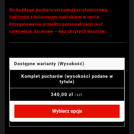
Do każdego pucharu otrzymujesz aluminiową
tabliczkę z kolorowym nadrukiem w cenie.
Przygotowanie projektu personalizacji jest
całkowicie darmowe – bez ukrytych kosztów.
Dostępne warianty (Wysokość)
Komplet pucharów (wysokości podane w
tytule)
340,00 zł
/szt.
Wybierz opcje