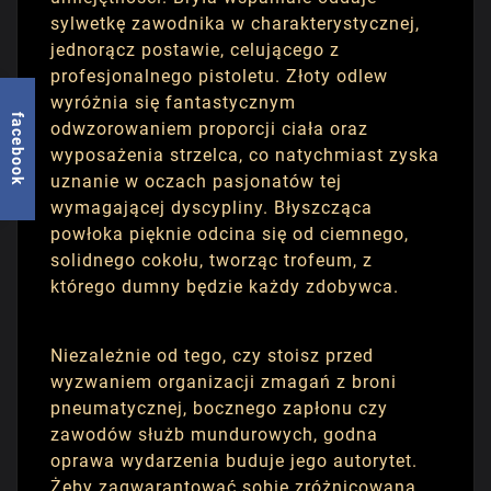
sylwetkę zawodnika w charakterystycznej,
jednorącz postawie, celującego z
profesjonalnego pistoletu. Złoty odlew
wyróżnia się fantastycznym
facebook
odwzorowaniem proporcji ciała oraz
wyposażenia strzelca, co natychmiast zyska
uznanie w oczach pasjonatów tej
wymagającej dyscypliny. Błyszcząca
powłoka pięknie odcina się od ciemnego,
solidnego cokołu, tworząc trofeum, z
którego dumny będzie każdy zdobywca.
Niezależnie od tego, czy stoisz przed
wyzwaniem organizacji zmagań z broni
pneumatycznej, bocznego zapłonu czy
zawodów służb mundurowych, godna
oprawa wydarzenia buduje jego autorytet.
Żeby zagwarantować sobie zróżnicowaną