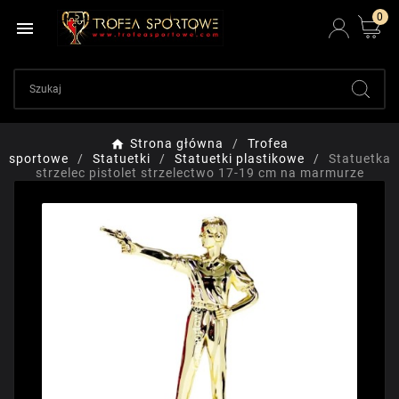
0

Strona główna
Trofea
sportowe
Statuetki
Statuetki plastikowe
Statuetka
strzelec pistolet strzelectwo 17-19 cm na marmurze