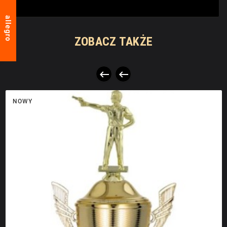
allegro
ZOBACZ TAKŻE


NOWY