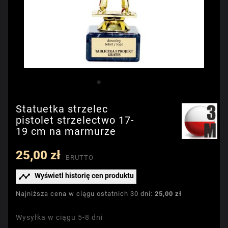
Statuetka strzelec
pistolet strzelectwo 17-
19 cm na marmurze
25,00 zł
BRUTTO

Wyświetl historię cen produktu
Najniższa cena w ciągu ostatnich 30 dni:
25,00 zł
Wysyłka w ciągu 5-8 dni