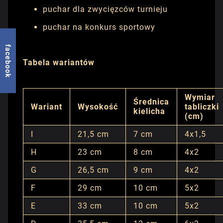
puchar dla zwycięzców turnieju
puchar na konkurs sportowy
facebook
Tabela wariantów
Wymiar
Średnica
Wariant
Wysokość
tabliczki
kielicha
(cm)
I
21,5 cm
7 cm
4x1,5
H
23 cm
8 cm
4x2
G
26,5 cm
9 cm
4x2
F
29 cm
10 cm
5x2
E
33 cm
10 cm
5x2