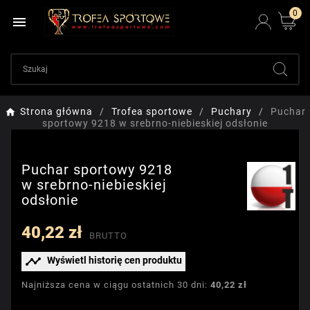
0

Strona główna
Trofea sportowe
Puchary
Puchar
sportowy 9218 w srebrno-niebieskiej odsłonie
Puchar sportowy 9218
w srebrno-niebieskiej
odsłonie
40,22 zł
BRUTTO

Wyświetl historię cen produktu
Najniższa cena w ciągu ostatnich 30 dni:
40,22 zł