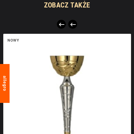
ZOBACZ TAKŻE


NOWY
allegro