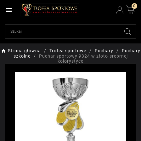
0

Strona główna
Trofea sportowe
Puchary
Puchary
szkolne
Puchar sportowy 9324 w złoto-srebrnej
kolorystyce