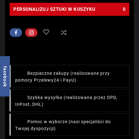
PERSONALIZUJ SZTUKI W KOSZYKU
0
facebook
Bezpieczne zakupy
(realizowane przy
pomocy Przelewy24 i PayU)
Szybka wysyłka
(realizowana przez DPD,
InPost, DHL)
Pomoc w wyborze
(nasi specjaliści do
Twojej dyspozycji)