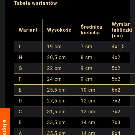
Tabela wariantów
Wymiar
Średnica
Wariant
Wysokość
tabliczki
kielicha
(cm)
I
19 cm
7 cm
4x1,5
H
20,5 cm
8 cm
4x2
G
22 cm
9 cm
5x2
F
24 cm
9 cm
5x2
E
25,5 cm
10 cm
6x2
D
27,5 cm
12 cm
7x2
C
31,5 cm
12 cm
7x2
allegro
B
33,5 cm
14 cm
7x3
A
35,5 cm
14 cm
8x4