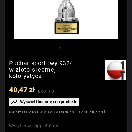
Puchar sportowy 9324
w złoto-srebrnej
kolorystyce
40,47 zł
BRUTTO

Wyświetl historię cen produktu
Najniższa cena w ciągu ostatnich 30 dni:
40,47 zł
Wysyłka w ciągu 5-8 dni