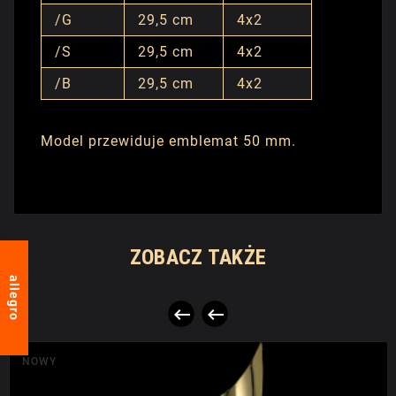
/G
29,5 cm
4x2
/S
29,5 cm
4x2
/B
29,5 cm
4x2
Model przewiduje emblemat 50 mm.
ZOBACZ TAKŻE
allegro


NOWY