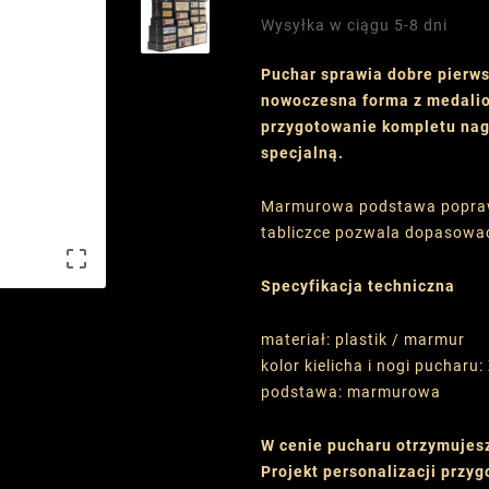
Wysyłka w ciągu 5-8 dni
Puchar sprawia dobre pierw
nowoczesna forma z medalio
przygotowanie kompletu nagr
specjalną.
Marmurowa podstawa poprawia
tabliczce pozwala dopasować

Specyfikacja techniczna
materiał: plastik / marmur
kolor kielicha i nogi pucharu:
podstawa: marmurowa
W cenie pucharu otrzymujes
Projekt personalizacji przy