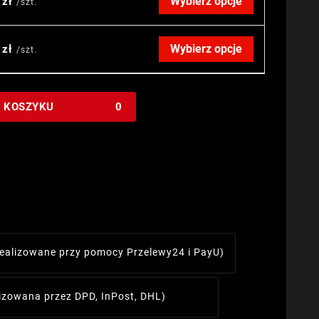
Wybierz opcje
 zł
/szt.
Wybierz opcje
 zł
/szt.
W KOSZYKU
0
realizowane przy pomocy Przelewy24 i PayU)
lizowana przez DPD, InPost, DHL)