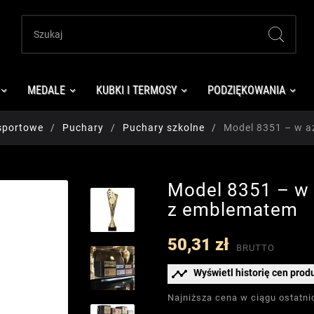
MEDALE
KUBKI I TERMOSY
PODZIĘKOWANIA
sportowe
Puchary
Puchary szkolne
Model 8351 – w a
Model 8351 – w 
z emblematem
50,31 zł
BRUTTO

Wyświetl historię cen prod
Najniższa cena w ciągu ostatni