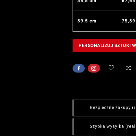
38,5 cm
67,65
39,5 cm
75,89
PERSONALIZUJ SZTUKI 
Bezpieczne zakupy
(
Szybka wysyłka
(rea