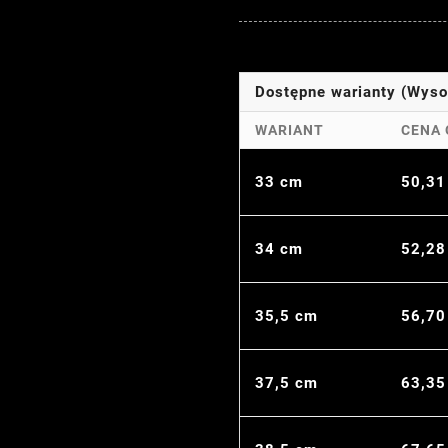
Dostępne warianty (Wys
WARIANT
CENA 
33 cm
50,31
34 cm
52,28
35,5 cm
56,70
37,5 cm
63,35