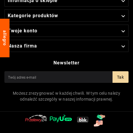

Informacja o sklepie

Kategorie produktów

Twoje konto
allegro

Nasza firma
Newsletter
Tak
Możesz zrezygnować w każdej chwili. W tym celu należy
odnaleźć szczegóły w naszej informacji prawnej.