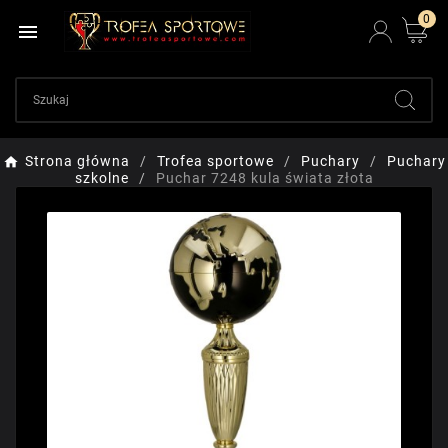
0

Strona główna
Trofea sportowe
Puchary
Puchary
szkolne
Puchar 7248 kula świata złota