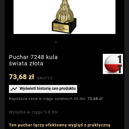
Puchar 7248 kula
świata złota
73,68 zł
BRUTTO

Wyświetl historię cen produktu
Najniższa cena w ciągu ostatnich 30 dni:
73,68 zł
Wysyłka w ciągu 5-8 dni
Ten puchar łączy efektowny wygląd z praktyczną