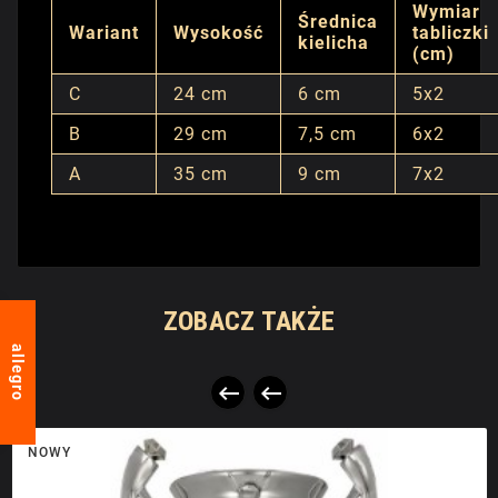
Wymiar
Średnica
Wariant
Wysokość
tabliczki
kielicha
(cm)
C
24 cm
6 cm
5x2
B
29 cm
7,5 cm
6x2
A
35 cm
9 cm
7x2
ZOBACZ TAKŻE
allegro


NOWY