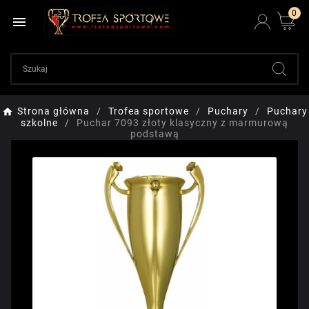
0

Strona główna
Trofea sportowe
Puchary
Puchary
szkolne
Puchar 7093 złoty klasyczny z marmurową
podstawą