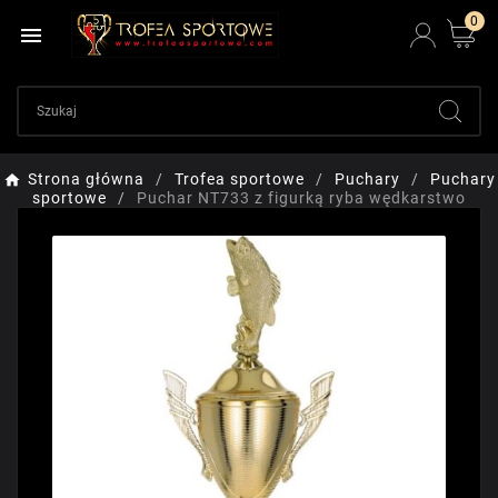
0

Strona główna
Trofea sportowe
Puchary
Puchary
sportowe
Puchar NT733 z figurką ryba wędkarstwo