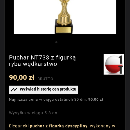
Puchar NT733 z figurką
ryba wędkarstwo
90,00 zł
BRUTTO

Wyświetl historię cen produktu
Najniższa cena w ciągu ostatnich 30 dni:
90,00 zł
Wysyłka w ciągu 5-8 dni
Elegancki
puchar z figurką dyscypliny
, wykonany w