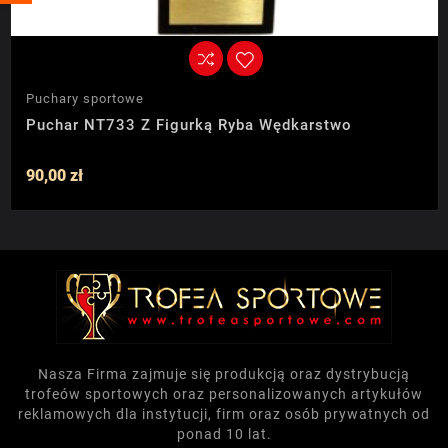
Puchary sportowe
Puchar NT733 Z Figurką Ryba Wędkarstwo
90,00 zł
Nasza Firma zajmuje się produkcją oraz dystrybucją
trofeów sportowych oraz personalizowanych artykułów
reklamowych dla instytucji, firm oraz osób prywatnych od
ponad 10 lat.