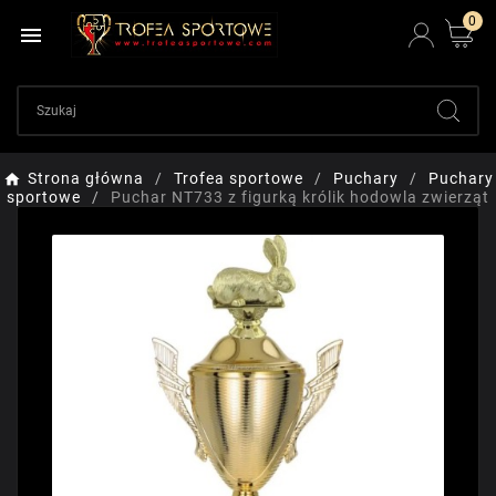
0

Strona główna
Trofea sportowe
Puchary
Puchary
sportowe
Puchar NT733 z figurką królik hodowla zwierząt