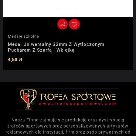
Medale szkolne
Medal Uniwersalny 32mm Z Wytłoczonym
Pucharem Z Szarfą I Wklejką
4,50 zł
Nasza Firma zajmuje się produkcją oraz dystrybucją
trofeów sportowych oraz personalizowanych artykułów
reklamowych dla instytucji, firm oraz osób prywatnych od