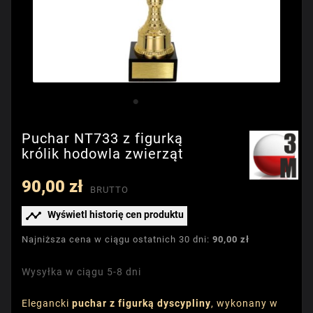
Puchar NT733 z figurką
królik hodowla zwierząt
90,00 zł
BRUTTO

Wyświetl historię cen produktu
Najniższa cena w ciągu ostatnich 30 dni:
90,00 zł
Wysyłka w ciągu 5-8 dni
Elegancki
puchar z figurką dyscypliny
, wykonany w